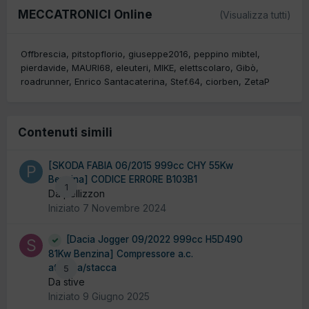
MECCATRONICI Online
(Visualizza tutti)
Offbrescia
pitstopflorio
giuseppe2016
peppino mibtel
pierdavide
MAURI68
eleuteri
MIKE
elettscolaro
Gibò
roadrunner
Enrico Santacaterina
Stef.64
ciorben
ZetaP
Contenuti simili
[SKODA FABIA 06/2015 999cc CHY 55Kw
Benzina] CODICE ERRORE B103B1
1
Da pellizzon
Iniziato
7 Novembre 2024
[Dacia Jogger 09/2022 999cc H5D490
81Kw Benzina] Compressore a.c.
attacca/stacca
5
Da stive
Iniziato
9 Giugno 2025