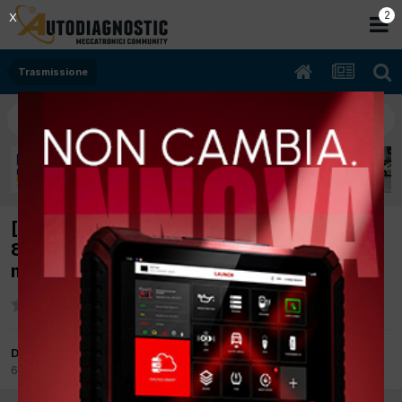
2
X
Trasmissione
[Skoda Kamiq 03/2023 999cc Kamiq 1.0 TSI
81Kw Benzina] kamiq 1.0 81kw Codice
motore: DLA la frizione non stacca
Da supergomma
6 Luglio
in
Trasmissione