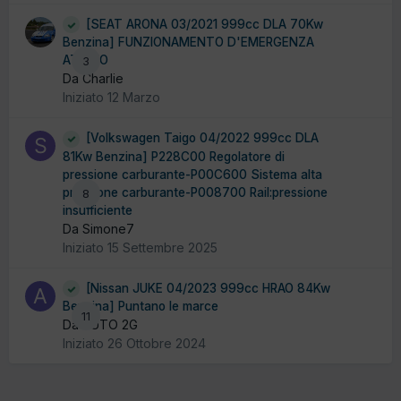
[SEAT ARONA 03/2021 999cc DLA 70Kw
Benzina] FUNZIONAMENTO D'EMERGENZA
ATTIVO
3
Da Charlie
Iniziato
12 Marzo
[Volkswagen Taigo 04/2022 999cc DLA
81Kw Benzina] P228C00 Regolatore di
pressione carburante-P00C600 Sistema alta
pressione carburante-P008700 Rail:pressione
8
insufficiente
Da Simone7
Iniziato
15 Settembre 2025
[Nissan JUKE 04/2023 999cc HRAO 84Kw
Benzina] Puntano le marce
11
Da AUTO 2G
Iniziato
26 Ottobre 2024