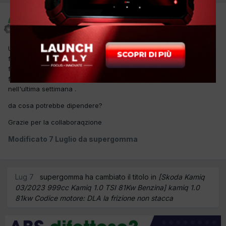
supergomma
Inviato
6 Luglio
Un Cliente mi ha portato quest'auto , mentre cammina preme la
frizione per cambiare marcia ma il cambio non si muove, deve
fermarsi spegnere la macchina e il cambio ricomincia a
funzionare. il difetto non è persistente è successo due volte
nell'ultima settimana .
da cosa potrebbe dipendere?
Grazie per la collaboraqzione
Modificato
7 Luglio
da supergomma
Lug 7
supergomma ha cambiato il titolo in
[Skoda Kamiq
03/2023 999cc Kamiq 1.0 TSI 81Kw Benzina] kamiq 1.0
81kw Codice motore: DLA la frizione non stacca