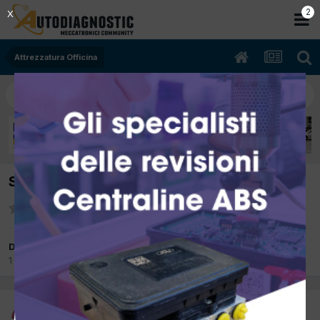
2
X
Attrezzatura Officina
Sostituzione chiocciole ponte Omcn
Da Stratocaster
1 Giugno
in
Attrezzatura Officina
Stratocaster