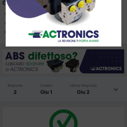
Inviato
1 Giugno
Salve, qualcuno l'ha fatta da se?
Operazione fattibile?
Ponte omcn 199/G
Risposte
Creato
Ultima Risposta
2
Giu 1
Giu 2