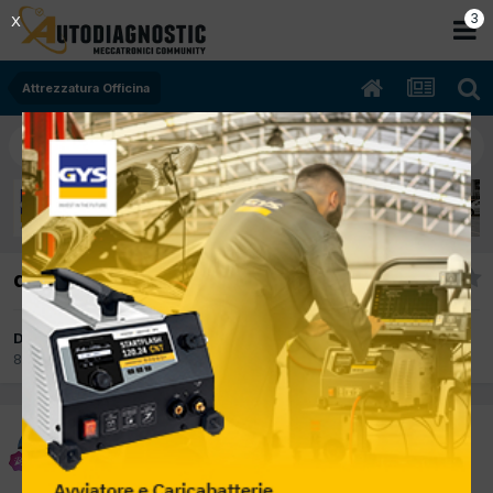
2
X
Attrezzatura Officina
duplicazione chiavi auto
Da alfredo1981
8 Febbraio 2025
in
Attrezzatura Officina
alfredo1981
Inviato
8 Febbraio 2025