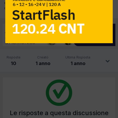
qualcuno fa servizio di duplicazione .. mi serve un mini corso e
qualche consiglio.. grazie
Risposte
Creato
Ultima Risposta
10
1 anno
1 anno
Le risposte a questa discussione