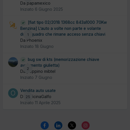
Da papamexico
Iniziato
6 Giugno 2025
[fiat tipo 02/2018 1368cc 843a1000 70Kw
Benzina] L’auto a volte non parte e volante
duro, quadro che rimane acceso senza chiavi
1
Da Phoenix
Iniziato
18 Giugno
bug sw di kts (memorizzazione chiave
avviamento giulietta)
2
Da peppino mibtel
Iniziato
7 Giugno
Vendita auto usate
Da OfficinaGalfo
25
Iniziato
11 Aprile 2025