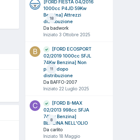
[FORD FIESTA 04/2016
1000cc P4JD 59Kw
Benzina] Attrezzi
18
distribuzione
Da badwork
Iniziato
3 Ottobre 2025
[FORD ECOSPORT
02/2019 1000cc SFJL
74Kw Benzina] Non
parte dopo
11
distribuzione
Da BAFFO-2007
Iniziato
22 Luglio 2025
5
[FORD B-MAX
02/2013 998cc SFJA
74Kw Benzina]
8
BENZINA NELL'OLIO
Da carlito
Iniziato
18 Maggio