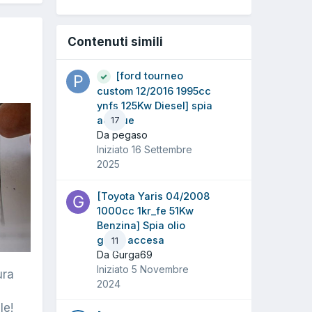
Contenuti simili
[ford tourneo
custom 12/2016 1995cc
ynfs 125Kw Diesel] spia
ad blue
17
Da pegaso
Iniziato
16 Settembre
2025
[Toyota Yaris 04/2008
1000cc 1kr_fe 51Kw
Benzina] Spia olio
gialla accesa
11
Da Gurga69
Iniziato
5 Novembre
ura
2024
le!