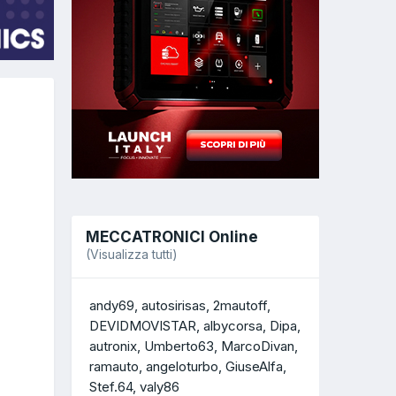
MECCATRONICI Online
(Visualizza tutti)
andy69
autosirisas
2mautoff
DEVIDMOVISTAR
albycorsa
Dipa
autronix
Umberto63
MarcoDivan
ramauto
angeloturbo
GiuseAlfa
Stef.64
valy86