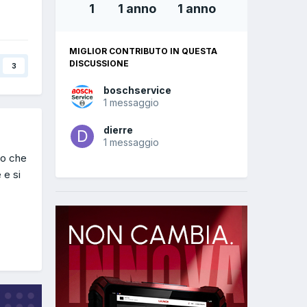
1
1 anno
1 anno
MIGLIOR CONTRIBUTO IN QUESTA
DISCUSSIONE
3
boschservice
1 messaggio
dierre
1 messaggio
to che
 e si