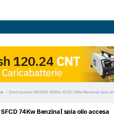
ca
[ford tourneo 06/2016 1000cc SFCD 74Kw Benzina] spia ol
 SFCD 74Kw Benzina] spia olio accesa