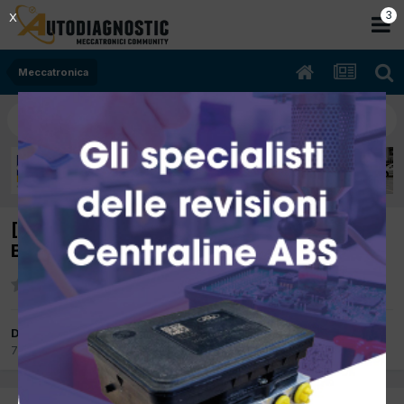
2
X
Meccatronica
[Ford Kuga 09/2018 1498cc M8MD 110Kw
Benzina] Distribuzione Kuga
Da Pese
7 Febbraio 2025
in
Meccatronica