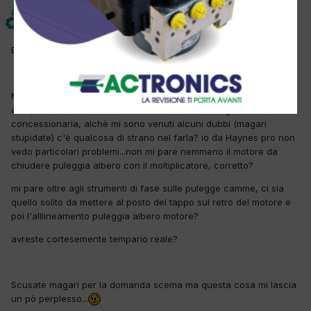
Pese
Inviato
7 Febbraio 2025
Buonasera colleghi,
Mi hanno chiesto preventivo e fattibilità distribuzione di questa
auto, il suo meccanico non si fida a farla e consiglia di andare in
concessionaria, alchè mi sono venuti alcuni dubbi (magari
stupidate) c'è qualcosa di strano nel farla? io da Haynes pro non
vedo particolari problemi...non mi pare nemmeno il motore da
chiudere puleggia albero con il moltiplicatore, corretto?
mi pare oltre agli strumenti di fase sulle pulegge camme, ci sia
quello solito da mettere al posto del tappo sul retro del motore e
poi l'alllineamento puleggia albero motore?
avreste cortesemente tempario reale?
Scusate magari per la domanda scema ma questa cosa mi lascia
un pò perplesso...