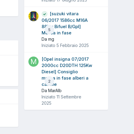
[suzuki vitara
06/2017 1586cc M16A
88Kw Bifuel B/Gpl]
5
Messa in fase
Da mg
Iniziato
5 Febbraio 2025
[Opel insigna 07/2017
O
2000cc D20DTH 125Kw
Diesel] Consiglio
messa in fase alberi a
2
camme
Da MarAlb
Iniziato
11 Settembre
2025