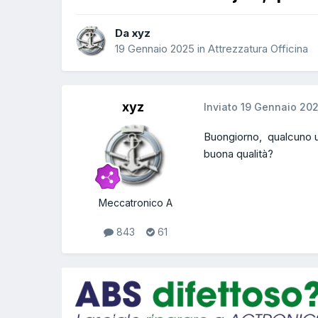
Da xyz
19 Gennaio 2025
in
Attrezzatura Officina
xyz
Inviato
19 Gennaio 20
Buongiorno, qualcuno u
buona qualità?
Meccatronico A
843
61