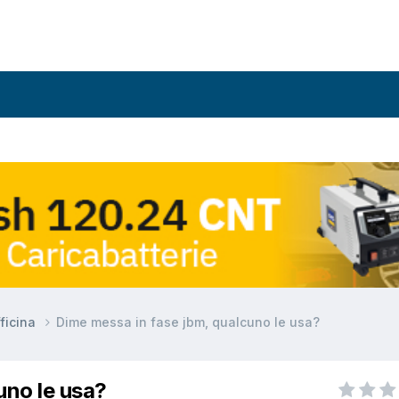
fficina
Dime messa in fase jbm, qualcuno le usa?
uno le usa?