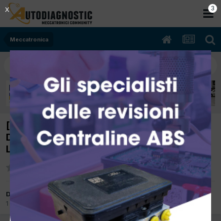
2
X
Meccatronica
[Fiat 500X 08/2015 1.3cc 55266963 70Kw
Diesel] Anomalia sistema keyless :B1053-64
Linea comunicazione con pulsante start
Da giordano officina
1 Gennaio 2025
in
Meccatronica