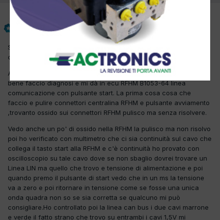
giordano officina
Inviato
1 Gennaio 2025
Salve, chiedo cortesemente un consiglio per una problematica a
questa auto.
Accende in vettura anomalia sistema keyless la vettura parte va
bene faccio diagnosi e mi dà in ecu RFHM B1053-64 linea
comunicazione con pulsante start. La prima cosa cosa che
faccio e pulire connettori centralina RFHM e pulsante avviamento
,trovanto ossido sui connettori RFHM pulisco ma senza risolvere.
Vedo anche un po' di ossido nella RFHM la pulisco ma non risolvo
poi ho verificato con multimetro che ci sia continuità sul cavo che
collega il tasto start alla RFHM e c'è continuità ho provato con
oscilloscopio su tale cavo dove se non sbaglio dovrei trovare un
Linea LIN ma quello che trovo e tensione di alimentazione e poi
quando premo il pulsante di start vedo che in un ms la tensione
va a zero e poi ritornare in tensione come se fosse una unica
onda quadra non so se sia corretta se qualcuno mi può
consigliare.Ho controllato poi la linea can bus i due cavi marrone
e verde il fatto strano che trovo su entrambi i cavi 1,5V mi