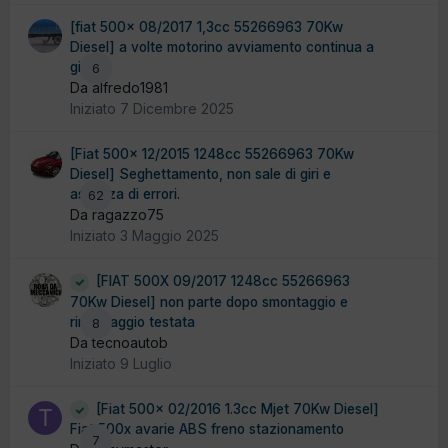
[fiat 500x 08/2017 1,3cc 55266963 70Kw
Diesel] a volte motorino avviamento continua a
girare
6
Da alfredo1981
Iniziato
7 Dicembre 2025
[Fiat 500x 12/2015 1248cc 55266963 70Kw
Diesel] Seghettamento, non sale di giri e
assenza di errori.
62
Da ragazzo75
Iniziato
3 Maggio 2025
[FIAT 500X 09/2017 1248cc 55266963
70Kw Diesel] non parte dopo smontaggio e
rimontaggio testata
8
Da tecnoautob
Iniziato
9 Luglio
[Fiat 500x 02/2016 1.3cc Mjet 70Kw Diesel]
Fiat 500x avarie ABS freno stazionamento
7