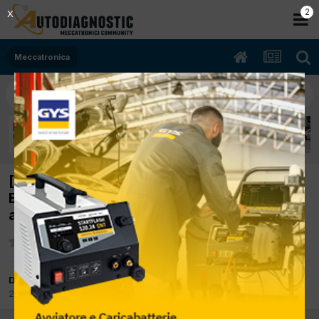
2
X
Meccatronica
[OPEL KARL 10/2018 999cc B10XE 55Kw
Bifuel B/Gpl] Quadro rimane acceso insieme
ai servizi
Da ludema
2 Dicembre 2024
in
Meccatronica