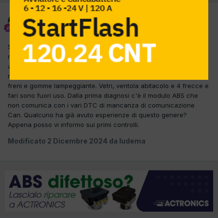
ludema
Inviato
2 Dicembre 2024
Siamo andati a recuperare questa Opel Karl che praticamente
rimane con il quadro semi acceso, tergicristallo anteriore sempre
acceso insieme al terzo stop
. La macchina va in moto
regolarmente con spie di vario genere accese, mil, esp, sterzo,
freni e gomme lampeggiante. Vetri, ventola abitacolo e 4 frecce e
fari sono fuori uso. Dalla prima diagnosi c'è il modulo ABS che
non comunica con i vari DTC di mancanza di comunicazione
Can. Qualcuno ha già avuto esperienze di questo genere?
Appena posso vi informo sui primi controlli.
Modificato
2 Dicembre 2024
da ludema