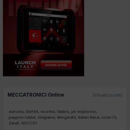
MECCATRONICI Online
(Visualizza tutti)
autronix
Stef.64
nicofed
fabbro
pit-stoptorino
peppino mibtel
Glaglaino
Morgan83
Italian Race
cicler73
ZetaP
ROCCO1