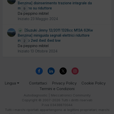
Benzina] disinserimento trazione integrale da
motorino su riduttore
9
Da peppino mibtel
Iniziato
23 Maggio 2024
[Suzuki Jimny 12/2011 1328cc M13A 62Kw
Benzina] miniguida segnali elettrici riduttore
innesto 2wd 4wd 4wd low
2
Da peppino mibtel
Iniziato
13 Ottobre 2024
Lingua
Contattaci
Privacy Policy
Cookie Policy
Termini e Condizioni
Autodiagnostic | Meccatronici Community
Copyright © 2007-2026 Tutti i diritti riservati
P.iva 03438870044
Tutti i marchi riportati appartengono ai legittimi proprietari; marchi