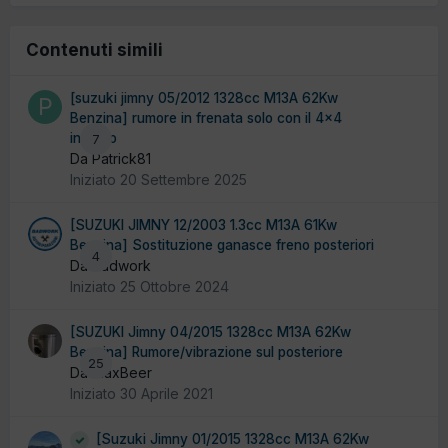
Contenuti simili
[suzuki jimny 05/2012 1328cc M13A 62Kw
Benzina] rumore in frenata solo con il 4x4
inserito
7
Da Patrick81
Iniziato
20 Settembre 2025
[SUZUKI JIMNY 12/2003 1.3cc M13A 61Kw
Benzina] Sostituzione ganasce freno posteriori
4
Da badwork
Iniziato
25 Ottobre 2024
[SUZUKI Jimny 04/2015 1328cc M13A 62Kw
Benzina] Rumore/vibrazione sul posteriore
25
Da MaxBeer
Iniziato
30 Aprile 2021
[Suzuki Jimny 01/2015 1328cc M13A 62Kw