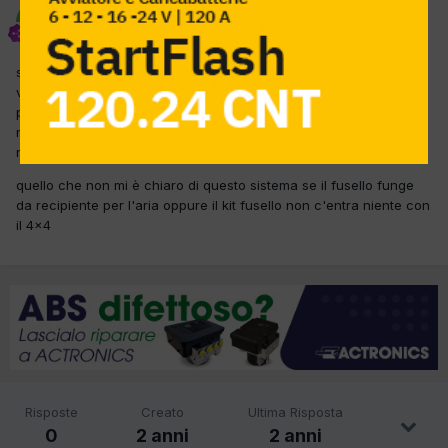
giuseppe2016
Inviato
25 Aprile 2024
salve a tutti, questo jimny non inserice il 4x4 lampeggia la spia
verde sul quadro, dopo tutti i controlli effettuati sul sistema, il
problema è nei cricchetti non hanno la tenuta della depressione
mi chiedevo se sostituendo il kit fusello che vendono in molti si
risolve oppure è necessario sostituire i cricchetti?
quello che non mi è chiaro di questo sistema se il fusello funge
da recipiente per l'aria oppure il kit fusello non c'entra niente con
il 4x4
Risposte
Creato
Ultima Risposta
0
2 anni
2 anni