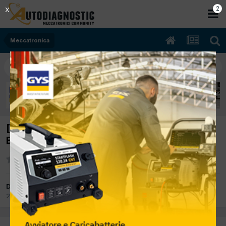
2
X
Meccatronica
[suzuki jimny 04/2003 1.3cc m13a 62Kw
Benzina] non inserisce il 4x4
Da giuseppe2016
25 Aprile 2024
in
Meccatronica