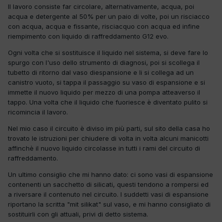
Il lavoro consiste far circolare, alternativamente, acqua, poi
acqua e detergente al 50% per un paio di volte, poi un risciacco
con acqua, acqua e fissante, risciacquo con acqua ed infine
riempimento con liquido di raffreddamento G12 evo.
Ogni volta che si sostituisce il liquido nel sistema, si deve fare lo
spurgo con l'uso dello strumento di diagnosi, poi si scollega il
tubetto di ritorno dal vaso diespansione e li si collega ad un
canistro vuoto, si tappa il passaggio su vaso di espansione e si
immette il nuovo liquido per mezzo di una pompa atteaverso il
tappo. Una volta che il liquido che fuoriesce è diventato pulito si
ricomincia il lavoro.
Nel mio caso il circuito è diviso im più parti, sul sito della casa ho
trovato le istruzioni per chiudere di volta in volta alcuni manicotti
affinchè il nuovo liquido circolasse in tutti i rami del circuito di
raffreddamento.
Un ultimo consiglio che mi hanno dato: ci sono vasi di espansione
contenenti un sacchetto di silicati, questi tendono a rompersi ed
a riversare il contenuto nel circuito. I suddetti vasi di espansione
riportano la scritta "mit silikat" sul vaso, e mi hanno consigliato di
sostituirli con gli attuali, privi di detto sistema.