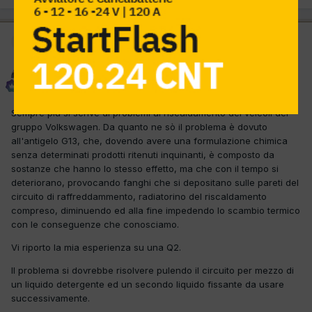
Moderatore
El mecanic
Inviato
24 Gennaio 2024
Sempre più si scrive di problemi al riscaldamento dei veicoli del
gruppo Volkswagen. Da quanto ne sò il problema è dovuto
all'antigelo G13, che, dovendo avere una formulazione chimica
senza determinati prodotti ritenuti inquinanti, è composto da
sostanze che hanno lo stesso effetto, ma che con il tempo si
deteriorano, provocando fanghi che si depositano sulle pareti del
circuito di raffreddammento, radiatorino del riscaldamento
compreso, diminuendo ed alla fine impedendo lo scambio termico
con le conseguenze che conosciamo.
Vi riporto la mia esperienza su una Q2.
Il problema si dovrebbe risolvere pulendo il circuito per mezzo di
un liquido detergente ed un secondo liquido fissante da usare
successivamente.