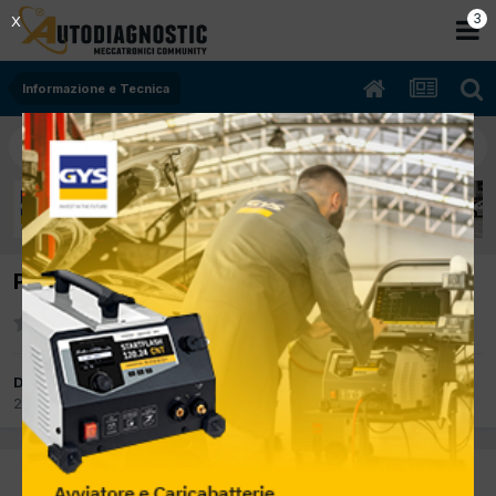
2
X
Informazione e Tecnica
Pulizia circuito raffreddamento motori VW
Da El mecanic
24 Gennaio 2024
in
Informazione e Tecnica
PREC
Pagina 1 di 2
AVANTI