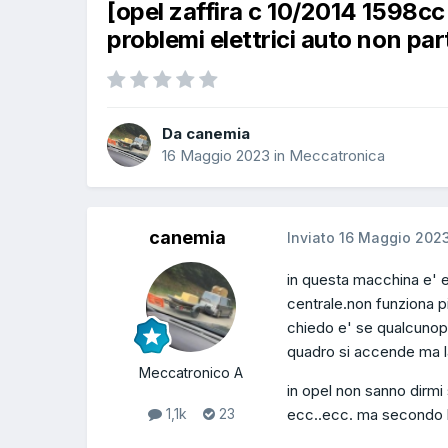
[opel zaffira c 10/2014 1598c
problemi elettrici auto non par
Da canemia
16 Maggio 2023
in
Meccatronica
canemia
Inviato
16 Maggio 202
in questa macchina e' en
centrale.non funziona pi
chiedo e' se qualcunop 
quadro si accende ma l
Meccatronico A
in opel non sanno dirmi
ecc..ecc. ma secondo l
1,1k
23