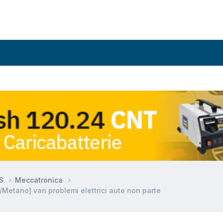
DS
Meccatronica
/Metano] vari problemi elettrici auto non parte