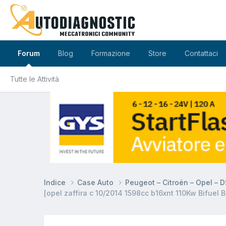
Forum
Blog
Formazione
Store
Contattaci
Tutte le Attività
Indice
Case Auto
Peugeot – Citroën – Opel – 
[opel zaffira c 10/2014 1598cc b16xnt 110Kw Bifuel B