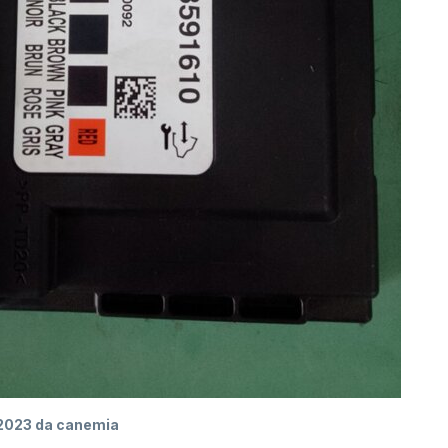
2023
da canemia