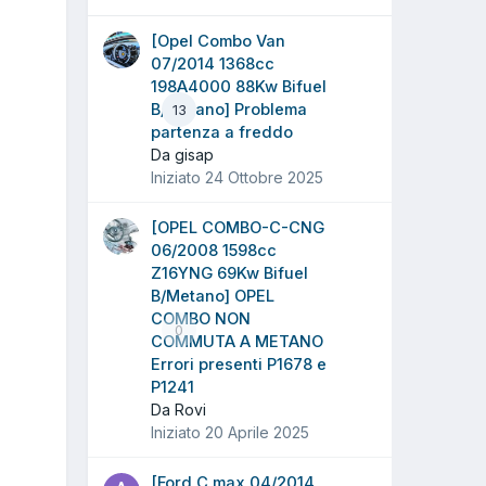
[Opel Combo Van
07/2014 1368cc
198A4000 88Kw Bifuel
B/Metano] Problema
13
partenza a freddo
Da gisap
Iniziato
24 Ottobre 2025
[OPEL COMBO-C-CNG
06/2008 1598cc
Z16YNG 69Kw Bifuel
B/Metano] OPEL
COMBO NON
0
COMMUTA A METANO
Errori presenti P1678 e
P1241
Da Rovi
Iniziato
20 Aprile 2025
[Ford C max 04/2014