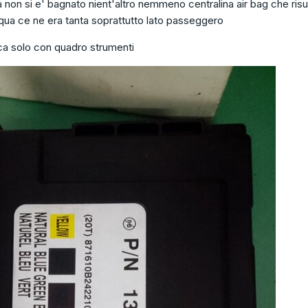
a non si e' bagnato nient'altro nemmeno centralina air bag che risu
qua ce ne era tanta soprattutto lato passeggero
ca solo con quadro strumenti