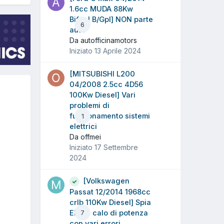
1.6cc MUDA 88Kw
Bifuel B/Gpl] NON parte
6
auto
Da autofficinamotors
Iniziato
13 Aprile 2024
[MITSUBISHI L200
04/2008 2.5cc 4D56
100Kw Diesel] Vari
problemi di
funzionamento sistemi
1
elettrici
Da offmei
Iniziato
17 Settembre
2024
[Volkswagen
Passat 12/2014 1968cc
crlb 110Kw Diesel] Spia
EPC e calo di potenza
7
con vari errori