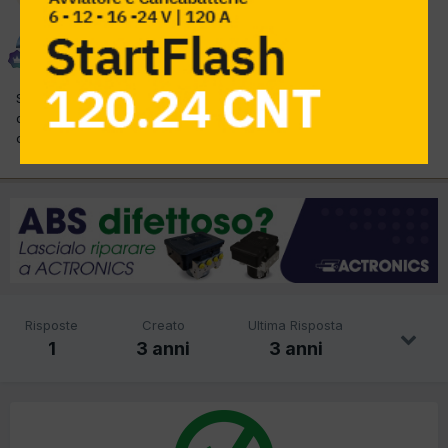
peppino mibtel
Inviato
14 Maggio 2023
Saluti a tutti, quadro segnali con giri fase comando bobine di
questa Suzuki Jimny a bz 1328 cc 60 kw motore M13A del 2002
con 92651 km e nessun problema........ (continua)
Risposte
Creato
Ultima Risposta
1
3 anni
3 anni