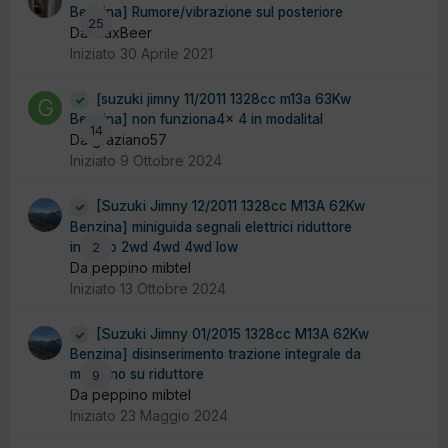
Benzina] Rumore/vibrazione sul posteriore
25
Da MaxBeer
Iniziato
30 Aprile 2021
[suzuki jimny 11/2011 1328cc m13a 63Kw
Benzina] non funziona4x 4 in modalital
14
Da graziano57
Iniziato
9 Ottobre 2024
[Suzuki Jimny 12/2011 1328cc M13A 62Kw
Benzina] miniguida segnali elettrici riduttore
innesto 2wd 4wd 4wd low
2
Da peppino mibtel
Iniziato
13 Ottobre 2024
[Suzuki Jimny 01/2015 1328cc M13A 62Kw
Benzina] disinserimento trazione integrale da
motorino su riduttore
9
Da peppino mibtel
Iniziato
23 Maggio 2024