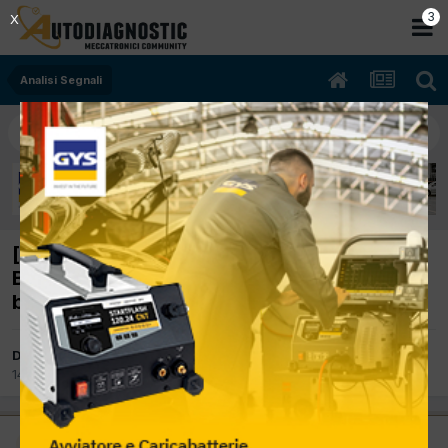
2
X
Analisi Segnali
[Suzuki Jimny 10/2002 1328cc M13A 60Kw
Benzina] quadro segnali giri fase comando
bobine
Da peppino mibtel
14 Maggio 2023
in
Analisi Segnali
Moderatore