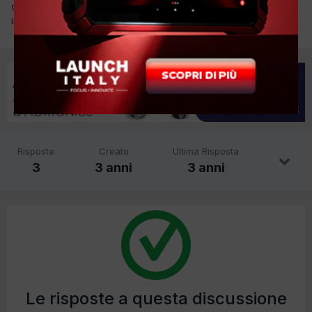
Ciao, mio nipote sta sistemando questa moto, sta cercando
libretto manutenzione e schema elettrico.
Risposte
Creato
Ultima Risposta
3
3 anni
3 anni
Le risposte a questa discussione