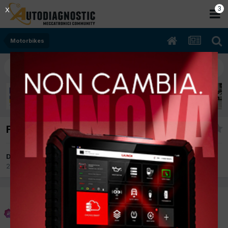
2
X
Motorbikes
Fantic 400A del 1983
Da ragazzo75
28 Aprile 2023
in
Motorbikes
ragazzo75
Inviato
28 Aprile 2023