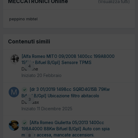
MECCATRONICI Online
(Visualizza tutti)
peppino mibtel
Contenuti simili
[Alfa Romeo MITO 09/2008 1400cc 199A8000
155Kw Bifuel B/Gpl] Sensore TPMS
4
Da Pline
Iniziato
20 Febbraio
[dr 3 01/2019 1498cc SQRD4G15B 79Kw
Bifuel B/Gpl] Ubicazione filtro abitacolo
3
Da maax
Iniziato
11 Dicembre 2025
[Alfa Romeo Giulietta 05/2013 1400cc
198A4000 88Kw Bifuel B/Gpl] Auto con spia
motore accesa, mancate accensioni.
8