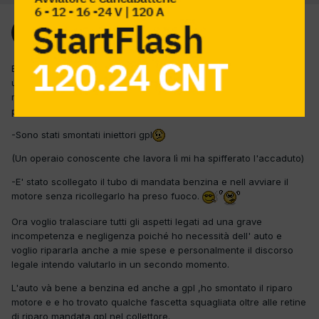
Ospite
Inviato
1 Marzo 2023
Buongiorno a tutti. Per mancanza di tempo ho portato l'auto in
una pseudo officina autorizzata alfa romeo far verificare come
mai le partenze a vuoto nonostante l'auto avesse 50 mila km
presa nuova.
-Sono stati smontati iniettori gpl
(Un operaio conoscente che lavora lì mi ha spifferato l'accaduto)
-E' stato scollegato il tubo di mandata benzina e nell avviare il
motore senza ricollegarlo ha preso fuoco.
Ora voglio tralasciare tutti gli aspetti legati ad una grave
incompetenza e negligenza poiché ho necessità dell' auto e
voglio ripararla anche a mie spese e personalmente il discorso
legale intendo valutarlo in un secondo momento.
L'auto và bene a benzina ed anche a gpl ,ho smontato il riparo
motore e e ho trovato qualche fascetta squagliata oltre alle retine
di riparo mandata gpl nel collettore.