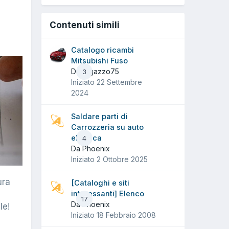
Contenuti simili
Catalogo ricambi
Mitsubishi Fuso
Da ragazzo75
3
Iniziato
22 Settembre
2024
Saldare parti di
Carrozzeria su auto
elettrica
4
Da Phoenix
Iniziato
2 Ottobre 2025
ura
[Cataloghi e siti
interessanti] Elenco
17
Da Phoenix
le!
Iniziato
18 Febbraio 2008