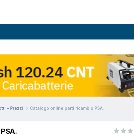
tti - Prezzi
Catalogo online parti ricambio PSA.
o PSA.