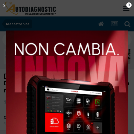
2
X
Meccatronica
[Kia Sorrento 05/2003 2.5cc D4CB 103Kw
Diesel] Vettura si e' spenta su strada , errore
mem. P1638
Da ferri
4 Giugno 2022
in
Meccatronica