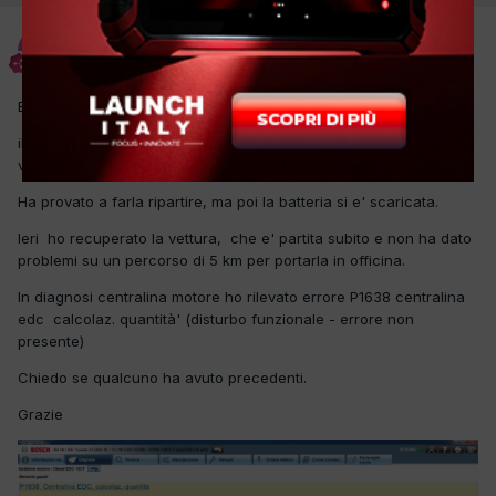
ferri
Inviato
4 Giugno 2022
Buongiorno,
il cliente ha avuto il problema di spegnimento improvviso della
vettura mentre rallentava in prossimità' di una rotonda .
Ha provato a farla ripartire, ma poi la batteria si e' scaricata.
Ieri ho recuperato la vettura, che e' partita subito e non ha dato
problemi su un percorso di 5 km per portarla in officina.
In diagnosi centralina motore ho rilevato errore P1638 centralina
edc calcolaz. quantità' (disturbo funzionale - errore non
presente)
Chiedo se qualcuno ha avuto precedenti.
Grazie