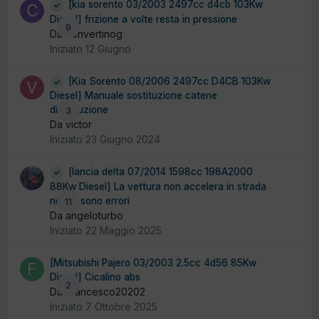
[kia sorento 03/2003 2497cc d4cb 103Kw
Diesel] frizione a volte resta in pressione
9
Da convertinog
Iniziato
12 Giugno
[Kia Sorento 08/2006 2497cc D4CB 103Kw
Diesel] Manuale sostituzione catene
distribuzione
3
Da victor
Iniziato
23 Giugno 2024
[lancia delta 07/2014 1598cc 198A2000
88Kw Diesel] La vettura non accelera in strada
non ci sono errori
11
Da angeloturbo
Iniziato
22 Maggio 2025
[Mitsubishi Pajero 03/2003 2.5cc 4d56 85Kw
Diesel] Cicalino abs
2
Da Francesco20202
Iniziato
7 Ottobre 2025