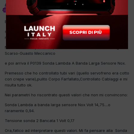
Stefano1970
Inviato
27 Maggio 2022
Buongiorno,
sto seguendo questa Polo da qualche settimana per gli errori
riportati nel titolo.
Normalmente si presenta prima il P1033 Trasduttore Nox-Segnale
Scarso-Guasto Meccanico
e poi arriva il P0139 Sonda Lambda A Banda Larga Sensore Nox.
Premesso che ho controllato tubi vari (quello servofreno era cotto
con crepe varie),pulito Corpo Farfallato,Controllato Cablaggi e mi
risulta tutto ok.
Nei parametri ho riscontrato questi valori che non mi convincono:
Sonda Lambda a banda larga sensore Nox Volt 14,75....o
raramente 0,94.
Tensione sonda 2 Bancata 1 Volt 0,17
Ora,fatico ad interpretare questi valori. Mi fa pensare alla Sonda