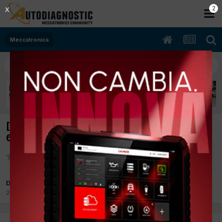
1
X
Meccatronica
[Volkswagen Polo 09/2006 1390cc AXU
63Kw Benzina] Errore P1033 e P0139
Da Stefano1970
27 Maggio 2022
in
Meccatronica