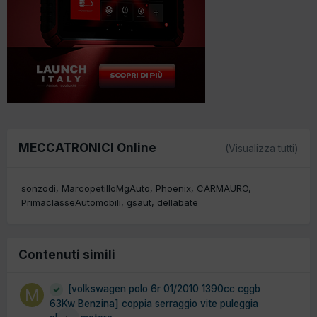
MECCATRONICI Online
(Visualizza tutti)
sonzodi
MarcopetilloMgAuto
Phoenix
CARMAURO
PrimaclasseAutomobili
gsaut
dellabate
Contenuti simili
[volkswagen polo 6r 01/2010 1390cc cggb
63Kw Benzina] coppia serraggio vite puleggia