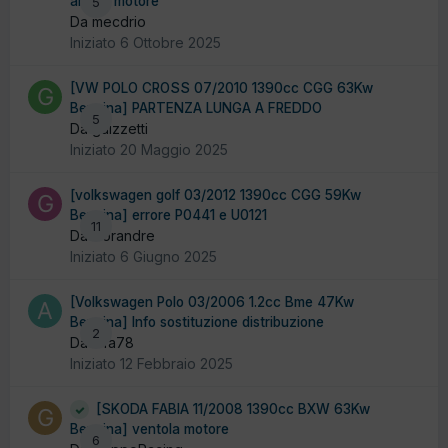
albero motore
5
Da mecdrio
Iniziato
6 Ottobre 2025
[VW POLO CROSS 07/2010 1390cc CGG 63Kw
Benzina] PARTENZA LUNGA A FREDDO
5
Da guizzetti
Iniziato
20 Maggio 2025
[volkswagen golf 03/2012 1390cc CGG 59Kw
Benzina] errore P0441 e U0121
11
Da Gorandre
Iniziato
6 Giugno 2025
[Volkswagen Polo 03/2006 1.2cc Bme 47Kw
Benzina] Info sostituzione distribuzione
2
Da alfa78
Iniziato
12 Febbraio 2025
[SKODA FABIA 11/2008 1390cc BXW 63Kw
Benzina] ventola motore
6