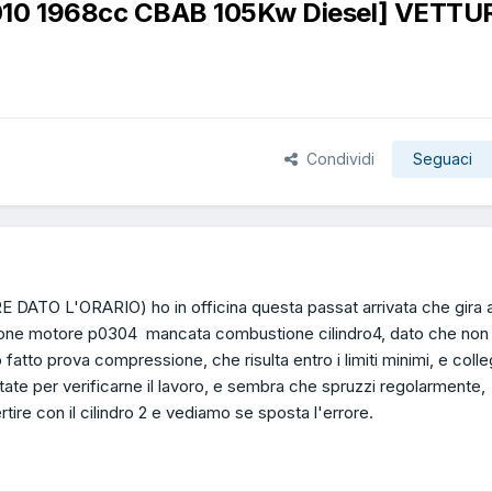
0 1968cc CBAB 105Kw Diesel] VETTU
Condividi
Seguaci
ATO L'ORARIO) ho in officina questa passat arrivata che gira a
ione motore p0304 mancata combustione cilindro4, dato che non
atto prova compressione, che risulta entro i limiti minimi, e coll
testate per verificarne il lavoro, e sembra che spruzzi regolarmente,
tire con il cilindro 2 e vediamo se sposta l'errore.