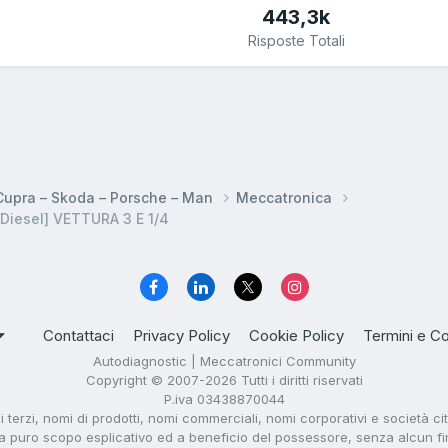
443,3k
Risposte Totali
 Cupra – Skoda – Porsche – Man
Meccatronica
iesel] VETTURA 3 E 1/4
Contattaci
Privacy Policy
Cookie Policy
Termini e Co
Autodiagnostic | Meccatronici Community
Copyright © 2007-2026 Tutti i diritti riservati
P.iva 03438870044
di terzi, nomi di prodotti, nomi commerciali, nomi corporativi e società ci
i a puro scopo esplicativo ed a beneficio del possessore, senza alcun fine 