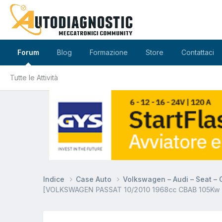
Forum
Blog
Formazione
Store
Contattaci
Tutte le Attività
Indice
Case Auto
Volkswagen – Audi – Seat –
[VOLKSWAGEN PASSAT 10/2010 1968cc CBAB 105Kw D