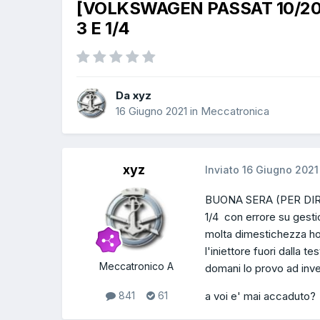
[VOLKSWAGEN PASSAT 10/201
3 E 1/4
Da xyz
16 Giugno 2021
in
Meccatronica
xyz
Inviato
16 Giugno 2021
BUONA SERA (PER DIRE D
1/4 con errore su gest
molta dimestichezza ho f
l'iniettore fuori dalla 
Meccatronico A
domani lo provo ad inver
a voi e' mai accaduto?
841
61