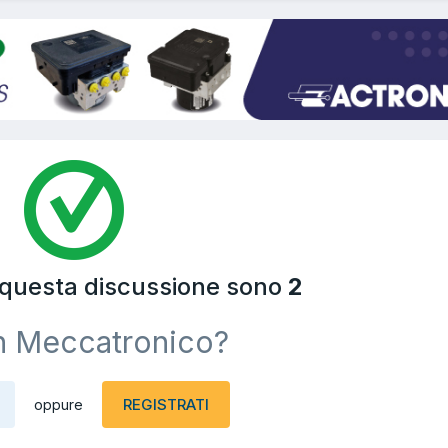
a questa discussione sono
2
n Meccatronico?
REGISTRATI
oppure