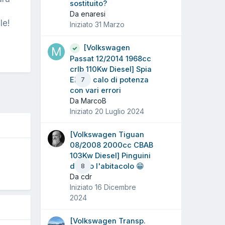
sostituito?
Da enaresi
le!
Iniziato
31 Marzo
[Volkswagen
Passat 12/2014 1968cc
crlb 110Kw Diesel] Spia
EPC e calo di potenza
7
con vari errori
Da MarcoB
Iniziato
20 Luglio 2024
[Volkswagen Tiguan
08/2008 2000cc CBAB
O
103Kw Diesel] Pinguini
dentro l'abitacolo 😁
8
Da cdr
Iniziato
16 Dicembre
2024
[Volkswagen Transp.