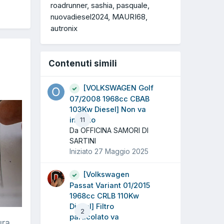
roadrunner
sashia
pasquale
nuovadiesel2024
MAURI68
autronix
Contenuti simili
[VOLKSWAGEN Golf
07/2008 1968cc CBAB
103Kw Diesel] Non va
in moto
11
Da OFFICINA SAMORI DI
SARTINI
Iniziato
27 Maggio 2025
[Volkswagen
Passat Variant 01/2015
1968cc CRLB 110Kw
Diesel] Filtro
2
particolato va
ura