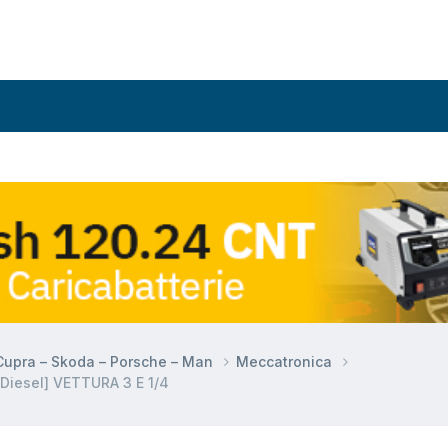
 Cupra – Skoda – Porsche – Man
Meccatronica
iesel] VETTURA 3 E 1/4