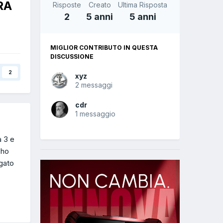
RA
Risposte
Creato
Ultima Risposta
2
5 anni
5 anni
MIGLIOR CONTRIBUTO IN QUESTA
DISCUSSIONE
2
xyz
2 messaggi
cdr
1 messaggio
 3 e
 ho
egato