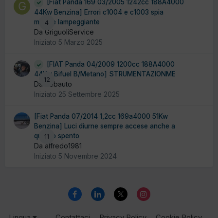
[Fiat Panda 169 03/2005 1242cc 188A4000
44Kw Benzina] Errori c1004 e c1003 spia
motore lampeggiante
4
Da GriguoliService
Iniziato
5 Marzo 2025
[FIAT Panda 04/2009 1200cc 188A4000
44Kw Bifuel B/Metano] STRUMENTAZIONME
12
Da debauto
Iniziato
25 Settembre 2025
[Fiat Panda 07/2014 1,2cc 169a4000 51Kw
Benzina] Luci diurne sempre accese anche a
quadro spento
11
Da alfredo1981
Iniziato
5 Novembre 2024
Lingua
Contattaci
Privacy Policy
Cookie Policy