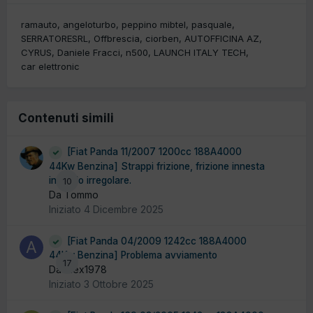
ramauto
angeloturbo
peppino mibtel
pasquale
SERRATORESRL
Offbrescia
ciorben
AUTOFFICINA AZ
CYRUS
Daniele Fracci
n500
LAUNCH ITALY TECH
car elettronic
Contenuti simili
[Fiat Panda 11/2007 1200cc 188A4000
44Kw Benzina] Strappi frizione, frizione innesta
in modo irregolare.
10
Da Tommo
Iniziato
4 Dicembre 2025
[Fiat Panda 04/2009 1242cc 188A4000
44Kw Benzina] Problema avviamento
17
Da Alex1978
Iniziato
3 Ottobre 2025