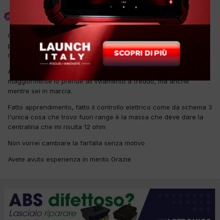
Costantino
Inviato
21 Maggio 2021
Come da titolo mi ritrovo con questa panda che è stata ferma nel
piazzale da più di 1 anno, ora il cliente a deciso di rimetterla in
marcia, fatto diversi lavori.
A volte prende questo errore P1122 riferito alla farfalla accell.
maggiormente lo prende all'vviamento a freddo, ma anche
mentre sei in marcia.
Fatto apprendimento, fatto il controllo elettrico come da schema 3
l'unica cosa che trovo fuori range è la massa che deve dare la
centralina che mi risulta 12 ohm
Non vorrei cambiare la farfalla senza motivo
Avete avuto esperienza in merito Grazie