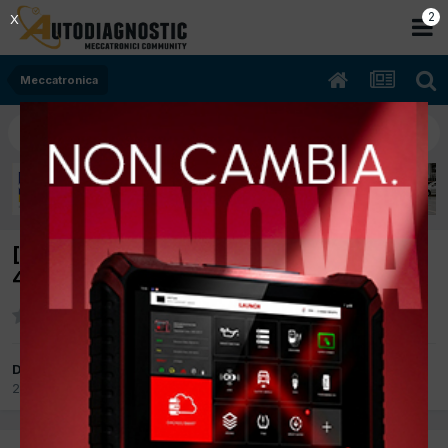
2
X
Meccatronica
[Fiat Panda 4x4 06/2007 1,2cc 188a4000
44Kw Benzina] Errore P1122
Da Costantino
21 Maggio 2021
in
Meccatronica