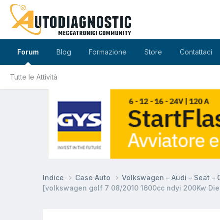
Forum
Blog
Formazione
Store
Contattaci
Tutte le Attività
Indice
Case Auto
Volkswagen – Audi – Seat –
[volkswagen golf 7 08/2010 1600cc ndyi 200Kw Dies