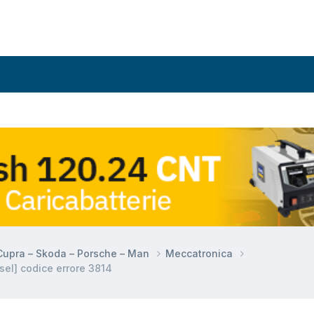
 Cupra – Skoda – Porsche – Man
Meccatronica
el] codice errore 3814