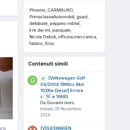
Phoenix
CARMAURO
PrimaclasseAutomobili
gsaut
dellabate
peppino mibtel
il re dei irni
pasquale
Nicola Deboli
officina.meccanica
fabbro
Eros
Contenuti simili
[Volkswagen Golf
04/2004 1968cc Bkd
103Kw Diesel] Errore
codice 16683
19
Da Giovanni moro
Iniziato
26 Novembre
2024
[VOLKSWAGEN
ura