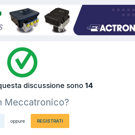
 questa discussione sono
14
n Meccatronico?
REGISTRATI
oppure