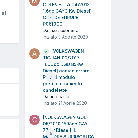
GOLF/JETTA 04/2012
1.6cc CAYC Kw Diesel]
le!
CODICE ERRORE
4
P061000
Da mastrostefano
Iniziato
3 Agosto 2020
[VOLKSWAGEN
TIGUAN 02/2017
1600cc DGD 85Kw
Diesel] codice errore
P0684 modulo
7
preriscaldamento
candelette
O
Da autocasta
Iniziato
21 Aprile 2020
[VOLKSWAGEN GOLF
05/2010 1598cc CAY
77Kw Diesel] IL
5
MOTORE SURRISCALDA