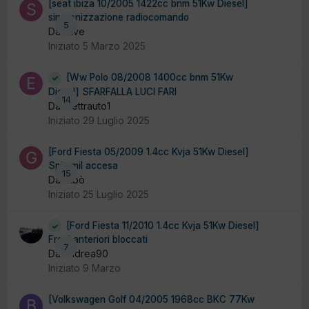
[seat ibiza 10/2005 1422cc bnm 51Kw Diesel]
sincronizzazione radiocomando
5
Da stive
Iniziato
5 Marzo 2025
[Ww Polo 08/2008 1400cc bnm 51Kw
Diesel] SFARFALLA LUCI FARI
14
Da elettrauto1
Iniziato
29 Luglio 2025
[Ford Fiesta 05/2009 1.4cc Kvja 51Kw Diesel]
Spia mil accesa
15
Da Gibò
Iniziato
25 Luglio 2025
[Ford Fiesta 11/2010 1.4cc Kvja 51Kw Diesel]
Freni anteriori bloccati
7
Da andrea90
Iniziato
9 Marzo
[Volkswagen Golf 04/2005 1968cc BKC 77Kw