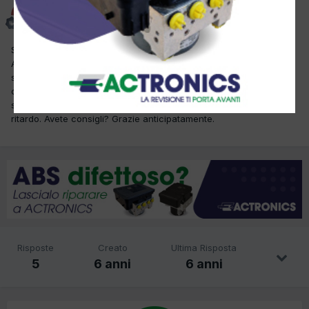
DIEGO DL MOTORS
Inviato
21 Novembre 2019
Salve, ho questa fox 1.4 tdi, la diagnosi mi da 4C08 - SENSORE
ALBERO A CAMME, SEGNALE FUIRI DAL CAMPO. ho sostituito due
sensori con produttori diversi ma sempre lo stesso problema, ho
controllato la fase ed e ok, alimentazione del sensore ok. Con il
sensore nuovo non parte proprio ma se lo scollego parte ma in
ritardo. Avete consigli? Grazie anticipatamente.
Risposte
Creato
Ultima Risposta
5
6 anni
6 anni