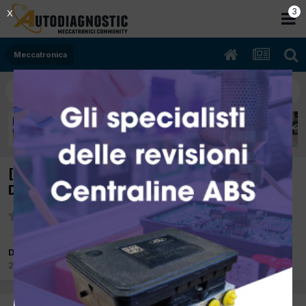
2
X
Meccatronica
[Volkswagen Fox 06/2005 1.4cc BNM 51Kw
Diesel] Parte in ritardo
Da DIEGO DL MOTORS
21 Novembre 2019
in
Meccatronica