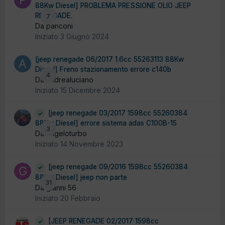
88Kw Diesel] PROBLEMA PRESSIONE OLIO JEEP
RENEGADE.
7
Da panconi
Iniziato
3 Giugno 2024
[jeep renegade 06/2017 1.6cc 55263113 88Kw
Diesel] Freno stazionamento errore c140b
4
Da andrealuciano
Iniziato
15 Dicembre 2024
[jeep renegade 03/2017 1598cc 55260384
88Kw Diesel] errore sistema adas C100B-15
3
Da angeloturbo
Iniziato
14 Novembre 2023
[jeep renegade 09/2016 1598cc 55260384
88Kw Diesel] jeep non parte
31
Da gianni 56
Iniziato
20 Febbraio
[JEEP RENEGADE 02/2017 1598cc