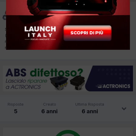
DIEGO DL MOTORS
Inviato
18 Novembre 2019
Salve ho in officina una jeep renegade con avaria codice c1206
(valvola di aspirazione 1, disturbo elettrico) nel quadro strumenti
mi da in off il sistema anticollisione, esp accesa. Avete consigli in
merito? Grazie e saluti.
Risposte
Creato
Ultima Risposta
5
6 anni
6 anni