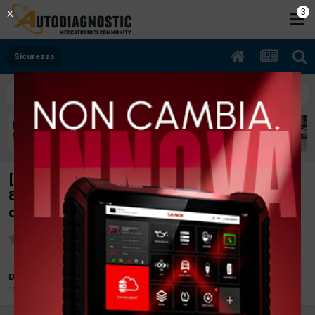
2
X
Sicurezza
[Jeep Renegade 02/2015 1598cc 55263113
88Kw Diesel] A aria sistema frenante codice
c1206
Da DIEGO DL MOTORS
18 Novembre 2019
in
Sicurezza