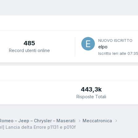
NUOVO ISCRITTO
485
elpo
Record utenti online
Iscritto
Ieri alle 07:3
443,3k
Risposte Totali
a Romeo – Jeep – Chrysler – Maserati
Meccatronica
] Lancia delta Errore p1131 e p010f