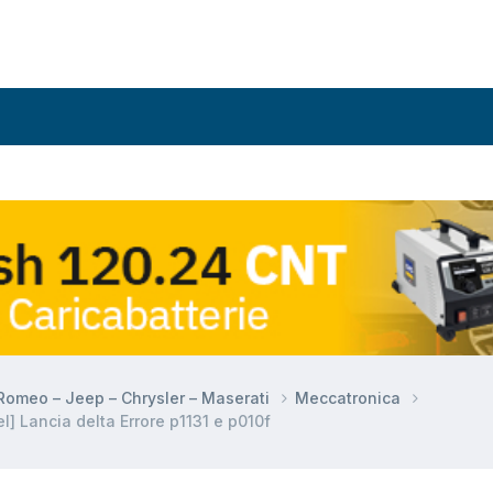
a Romeo – Jeep – Chrysler – Maserati
Meccatronica
] Lancia delta Errore p1131 e p010f