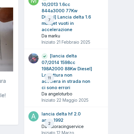
10/2013 1.6cc
844a3000 77Kw
Diesel] Lancia delta 1.6
7
multijet vuoti in
accelerazione
Da marku
Iniziato
21 Febbraio 2025
[lancia delta
07/2014 1598cc
198A2000 88Kw Diesel]
La vettura non
11
ura
accelera in strada non
ci sono errori
Da angeloturbo
le!
Iniziato
22 Maggio 2025
lancia delta hf 2.0
anno 1992
2
Da autoracingservice
Iniziato
12 Marzo