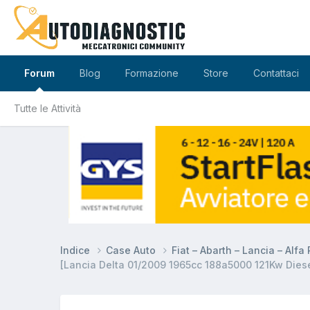
Forum
Blog
Formazione
Store
Contattaci
Tutte le Attività
Indice
Case Auto
Fiat – Abarth – Lancia – Alf
[Lancia Delta 01/2009 1965cc 188a5000 121Kw Diesel