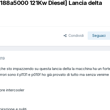
 188a5000 121Kw Diesel] Lancia delta
Condividi
Seguaci
019
 che sto impazzendo su questa lancia delta la macchina ha un fort
errori sono il p1131 e p010f ho già provato di tutto ma senza venirne
tore intercooler
pirazione e puliti