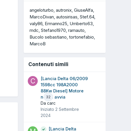
angeloturbo
autronix
GiuseAlfa
MarcoDivan
autosirisas
Stef.64
valy86
Ermanno25
Umberto63
mdc
Stefano1970
ramauto
Bucolo sebastiano
tortonefabio
MarcoB
Contenuti simili
[Lancia Delta 06/2009
1598cc 198A2000
88Kw Diesel] Motore
non si avvia
32
Da carc
Iniziato
2 Settembre
2024
[Lancia Delta