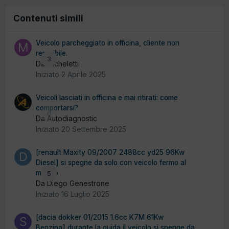
Contenuti simili
Veicolo parcheggiato in officina, cliente non
reperibile.
3
Da micheletti
Iniziato
2 Aprile 2025
Veicoli lasciati in officina e mai ritirati: come
comportarsi?
0
Da Autodiagnostic
Iniziato
20 Settembre 2025
[renault Maxity 09/2007 2488cc yd25 96Kw
Diesel] si spegne da solo con veicolo fermo al
minimo
5
Da Diego Genestrone
Iniziato
16 Luglio 2025
[dacia dokker 01/2015 1.6cc K7M 61Kw
Benzina] durante la guida il veicolo si spenge da