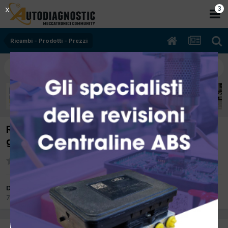
2
X
Ricambi - Prodotti - Prezzi
Ricerca Gestionale Officina Solo per
gestione Clienti/Veicoli
Da Paulmeccanic
7 Novembre 2019
in
Ricambi - Prodotti - Prezzi