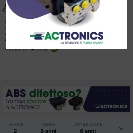
Paulmeccanic
Inviato
7 Novembre 2019
Ciao a tutti, sto cercando un gestionale per l'officina base base
base, mi serve solo come Database dove inserire Clienti e Veicoli
senza ricerche dei ricambi e/o schemi elettrici, magari anche
senza abbonamenti mensili.
Grazie a tutti per l'aiuto
Risposte
Creato
Ultima Risposta
2
6 anni
6 anni