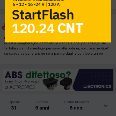
PREC
Pagina 1 di 2
AVANTI
elena
Inviato
22 Ottobre 2019
buon giorno,ho questa car che in accelerazione scoppietta e va
quasi a spegnersi,ho cambiato le candele cosi per sfizio,pulito
farfalla,spia mil spenta,io pensavo alla bobina, voi cosa ne dite?
su strada va bene anche se a partire dagli stop tribola un po
Risposte
Creato
Ultima Risposta
31
6 anni
6 anni