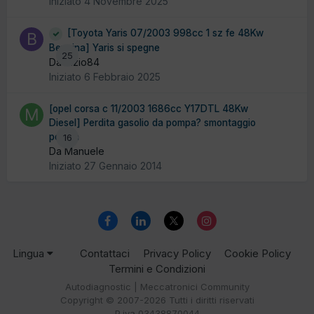
Iniziato
4 Novembre 2025
[Toyota Yaris 07/2003 998cc 1 sz fe 48Kw
Benzina] Yaris si spegne
25
Da Bizio84
Iniziato
6 Febbraio 2025
[opel corsa c 11/2003 1686cc Y17DTL 48Kw
Diesel] Perdita gasolio da pompa? smontaggio
pompa
16
Da Manuele
Iniziato
27 Gennaio 2014
Lingua
Contattaci
Privacy Policy
Cookie Policy
Termini e Condizioni
Autodiagnostic | Meccatronici Community
Copyright © 2007-2026 Tutti i diritti riservati
P.iva 03438870044