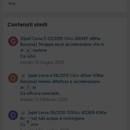
lory
Contenuti simili
[Opel Corsa D 02/2010 1.0cc A10XEP 48Kw
Benzina] Strappa sia in accelerazione che in
decelerazione
4
Da Gibò
Iniziato
10 Giugno 2025
[opel corsa d 08/2012 1.2cc a12xer 63Kw
Benzina] minimo difettoso e accelerazione
anomala
7
Da officina smeraldo
Iniziato
13 Febbraio 2025
[opel corsa 08/2010 1200cc A12XER 63Kw
Benzina] tubi acqua si restringono
6
Da dierre