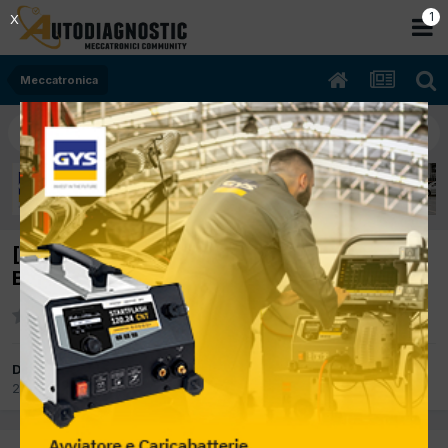
Meccatronica
[opel corsa D 02/2010 998cc A10XEP 48Kw
Benzina] scoppietta in accelerazione
Da elena
22 Ottobre 2019
in
Meccatronica