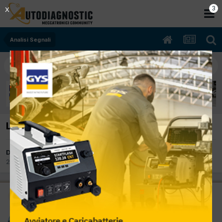
2
X
Analisi Segnali
Lancia Lybra 839A7000 sincronia giri e fase
Da peppino mibtel
20 Ottobre 2019
in
Analisi Segnali
Moderatore
peppino mibtel