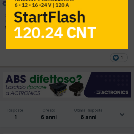
Inviato
20 Ottobre 2019
Saluti a tutti, Lancia Lybra motore a bz 839A700 1747 cc 96 kw
imm 2003 con 145000 km ma appena "distribuita" : Chessygrin :
sincronia giri e fase...... (continua)
1
Risposte
Creato
Ultima Risposta
1
6 anni
6 anni