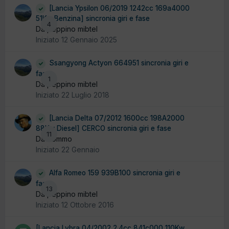
[Lancia Ypsilon 06/2019 1242cc 169a4000
51Kw Benzina] sincronia giri e fase
4
Da peppino mibtel
Iniziato
12 Gennaio 2025
Ssangyong Actyon 664951 sincronia giri e
fase
1
Da peppino mibtel
Iniziato
22 Luglio 2018
[Lancia Delta 07/2012 1600cc 198A2000
88Kw Diesel] CERCO sincronia giri e fase
11
Da Tommo
Iniziato
22 Gennaio
Alfa Romeo 159 939B100 sincronia giri e
fase
13
Da peppino mibtel
Iniziato
12 Ottobre 2016
[Lancia Lybra 04/2002 2.4cc 841c000 110Kw