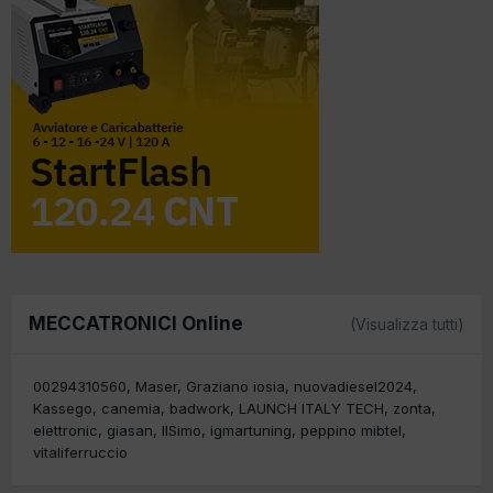
MECCATRONICI Online
(Visualizza tutti)
00294310560
Maser
Graziano iosia
nuovadiesel2024
Kassego
canemia
badwork
LAUNCH ITALY TECH
zonta
elettronic
giasan
IlSimo
igmartuning
peppino mibtel
vitaliferruccio