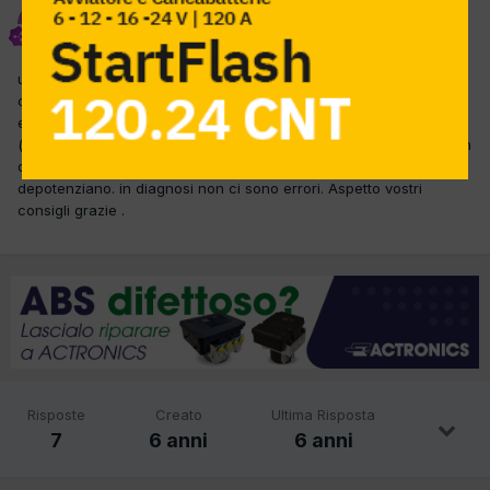
diliberto giuseppe
Inviato
16 Ottobre 2019
un saluto a tutti i colleghi oggi mi e arrivata la car sopra elencata
con scarsa resa e in salita fa fatica a spostare . controlli
effettuati: egr, filtro gasolio e pescaggio, misuratore massa aria
(sostituito) turbina, mi rimane da controllare le candelette che in
queste auto se non ricordo male quando sono tutte bruciate la
depotenziano. in diagnosi non ci sono errori. Aspetto vostri
consigli grazie .
Risposte
Creato
Ultima Risposta
7
6 anni
6 anni