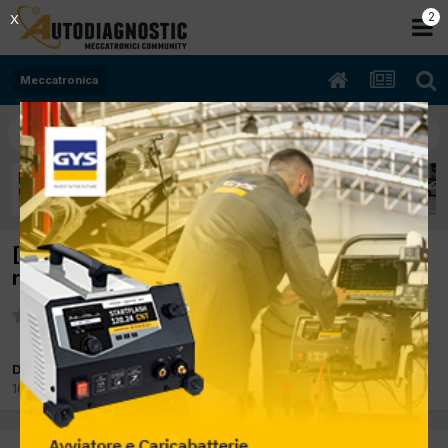
2
X
Meccatronica
[ford fiesta 02/2004 13cc f6ja 50Kw Diesel]
rende poco e fa fatica nello spostare
Da diliberto giuseppe
16 Ottobre 2019
in
Meccatronica