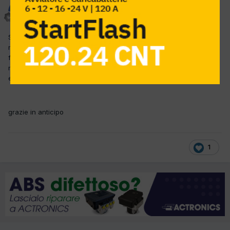
Castrol029
Inviato
30 Settembre 2019
Salve ho un problema su un opel vectra 2.0 dti 16 v 74kw...la
macchina aveva problemi di consumo olio e sono stati rifatte le
fasce è il turbocompressore...rimonto il tutto ma non parte in
nessuna maniera, in diagnosi non porta nessun errore.. cosa può
essere ?
grazie in anticipo
1