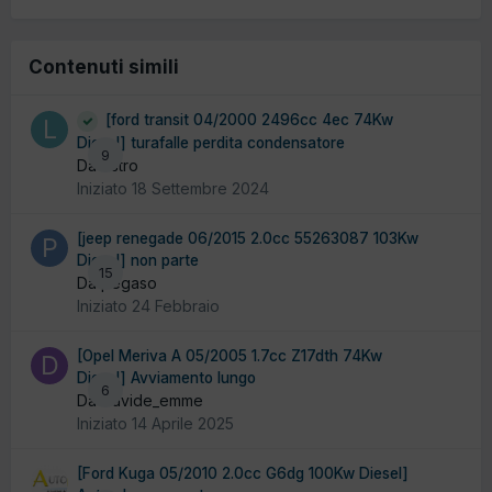
Contenuti simili
[ford transit 04/2000 2496cc 4ec 74Kw
Diesel] turafalle perdita condensatore
9
Da liistro
Iniziato
18 Settembre 2024
[jeep renegade 06/2015 2.0cc 55263087 103Kw
Diesel] non parte
15
Da pegaso
Iniziato
24 Febbraio
[Opel Meriva A 05/2005 1.7cc Z17dth 74Kw
Diesel] Avviamento lungo
6
Da Davide_emme
Iniziato
14 Aprile 2025
[Ford Kuga 05/2010 2.0cc G6dg 100Kw Diesel]