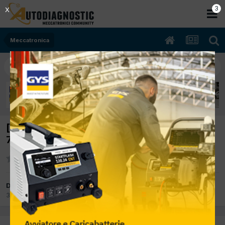
2
X
Meccatronica
[OPEL VECTRA B 07/2000 2.0cc X20DTH
74Kw Diesel] NON PARTE
Da Castrol029
30 Settembre 2019
in
Meccatronica