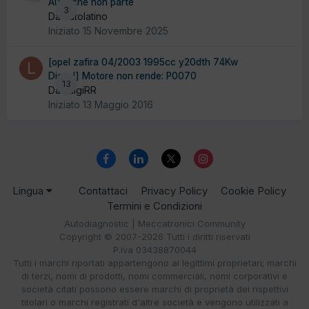
Auto che non parte
3
Da autolatino
Iniziato
15 Novembre 2025
[opel zafira 04/2003 1995cc y20dth 74Kw
Diesel] Motore non rende: P0070
13
Da LuigiRR
Iniziato
13 Maggio 2016
Lingua
Contattaci
Privacy Policy
Cookie Policy
Termini e Condizioni
Autodiagnostic | Meccatronici Community
Copyright © 2007-2026 Tutti i diritti riservati
P.iva 03438870044
Tutti i marchi riportati appartengono ai legittimi proprietari; marchi
di terzi, nomi di prodotti, nomi commerciali, nomi corporativi e
società citati possono essere marchi di proprietà dei rispettivi
titolari o marchi registrati d'altre società e vengono utilizzati a