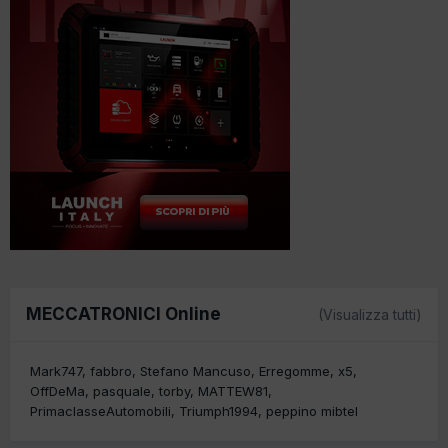
MECCATRONICI Online
(Visualizza tutti)
Mark747
fabbro
Stefano Mancuso
Erregomme
x5
OffDeMa
pasquale
torby
MATTEW81
PrimaclasseAutomobili
Triumph1994
peppino mibtel