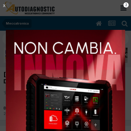
2
X
Meccatronica
[Fiat Scudo 12/2008 1997cc RHK 88Kw
Diesel] Non parte. Diversi errori in centralina
Da Dacar Genova
24 Settembre 2019
in
Meccatronica