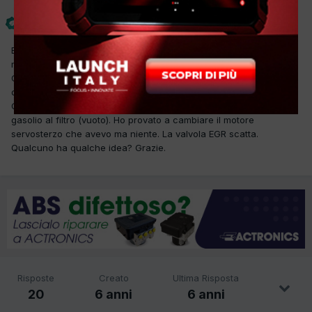
Dacar Genova
Inviato
24 Settembre 2019
Buongiorno a tutti. Ho uno Scudo del 2008 motore RHK con 250
mila km 2.0 120 cv con i seguenti errori in centralina: U1118 rete
CAN comfort assenza segnale, U2001 Centralina regolazione
distanza richiesta attivazione assente o scorretta, P1693
Centralina regolazione distanza. Il mezzo non parte. Non arriva
gasolio al filtro (vuoto). Ho provato a cambiare il motore
servosterzo che avevo ma niente. La valvola EGR scatta.
Qualcuno ha qualche idea? Grazie.
Risposte
Creato
Ultima Risposta
20
6 anni
6 anni