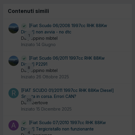
Contenuti simili
[Fiat Scudo 06/2008 1997cc RHK 88Kw
Diesel] non avvia - no dtc
1
Da peppino mibtel
Iniziato
14 Giugno
[Fiat Scudo 06/2011 1997cc RHK 88Kw
Diesel] P2291
8
Da peppino mibtel
Iniziato
26 Ottobre 2025
[FIAT SCUDO 01/2011 1997cc RHK 88Kw Diesel]
Spenta in corsa. Errori CAN?
20
Da robertove
Iniziato
15 Dicembre 2025
[Fiat Scudo 07/2010 1997cc RHK 88Kw
Diesel] Tergicristallo non funzionante
4