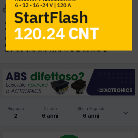
officinabonif
Inviato
2 Settembre 2019
salve, ho un problema con una daihatsu trevis 1.0 3 cilindri, sulla
macchina non va la bobina del terzo cilindro.
Ho gia sostituito bobina e centralina motore ma il problema
persiste, qualcuno possiede schema elettrico , cosi che possa
verificare la continutà tra centralina motore e bobina?
Risposte
Creato
Ultima Risposta
2
6 anni
6 anni