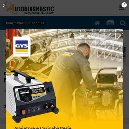
2
X
Informazione e Tecnica
daihatsu trevis 1.0 bobina 3 cilindro non
funziona
Da officinabonif
2 Settembre 2019
in
Informazione e Tecnica