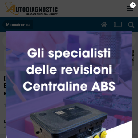
2
X
Meccatronica
[Smart 450 02/2007 700cc 160920 45Kw
Benzina] Errore p2052 l'auto sotto sforzo
entra in recovery
Da davidemgl
9 Agosto 2019
in
Meccatronica