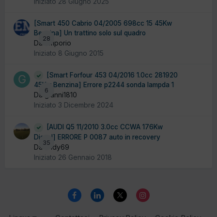
Iniziato
28 Giugno 2025
[Smart 450 Cabrio 04/2005 698cc 15 45Kw
Benzina] Un trattino solo sul quadro
28
Da emporio
Iniziato
8 Giugno 2015
[Smart Forfour 453 04/2016 1.0cc 281920
45Kw Benzina] Errore p2244 sonda lampda 1
6
Da gianni1810
Iniziato
3 Dicembre 2024
[AUDI Q5 11/2010 3.0cc CCWA 176Kw
Diesel] ERRORE P 0087 auto in recovery
35
Da andy69
Iniziato
26 Gennaio 2018