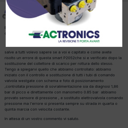
davidemgl
Inviato
9 Agosto 2019
Buongiorno, ho letto un altro post dove è successa la stessa
cosa...ricopio qui la stessa descrizione
salve a tutti volevo sapere se a voi e capitato e come avete
risolto un errore di questa smart P2052che si e verificato dopo la
sostituzione del collettore di scarico per rottura dello stesso.
Tengo a spiegarvi quello che abbiamo controllato: abbiamo
iniziato con il controllo e sostituzione di tutti i tubi di comando
valvola westgate con schema e foto di posizionamento
,controllata pressione di sovralimentazione sia da diagnosi 1,86
bar di picco e direttamente con manometro 0.85 bar abbiamo
provato sensore di pressione , e sostituito elettrovalvola comando
pressione ma l'errore si presenta sempre su strada in quarta o
quinta marcia con velocita costante.
In attesa di un vostro commento vi saluto.