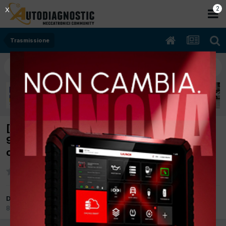
2
X
Trasmissione
[volskwagen passat 03/2011 1.4cc CAXA
90Kw Bifuel B/Metano] surriscaldamento
cambio auto non cammina
Da nicola0078
8 Agosto 2019
in
Trasmissione