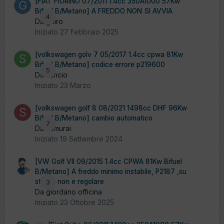
[FIAT FIORINO 07/2011 1.4cc 350A1000 57Kw
Bifuel B/Metano] A FREDDO NON SI AVVIA
4
Da ghiro
Iniziato
27 Febbraio 2025
[volkswagen golv 7 05/2017 1.4cc cpwa 81Kw
Bifuel B/Metano] codice errore p219600
5
Da sancio
Iniziato
23 Marzo
[volkswagen golf 8 08/2021 1498cc DHF 96Kw
Bifuel B/Metano] cambio automatico
7
Da samurai
Iniziato
19 Settembre 2024
[VW Golf VII 09/2015 1.4cc CPWA 81Kw Bifuel
B/Metano] A freddo minimo instabile, P2187 ,su
strada non e regolare
3
Da giordano officina
Iniziato
23 Ottobre 2025