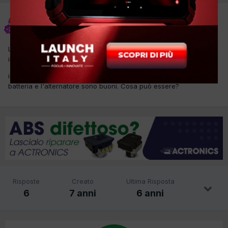
nicola0078
Inviato
8 Agosto 2019
L'auto accende spia surriscaldamento cambio, le marce si
inseriscono ma non cammina,
in diagnosi 01378 alimentazione elettrica insufficiente, però la
batteria e l'alternatore sono buoni. Cosa può essere?
Risposte
Creato
Ultima Risposta
6
7 anni
6 anni