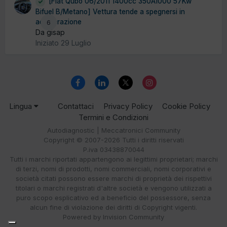
[Fiat Qubo 06/2011 1400cc 350A1000 57Kw
Bifuel B/Metano] Vettura tende a spegnersi in
accelerazione
6
Da gisap
Iniziato
29 Luglio
Lingua
Contattaci
Privacy Policy
Cookie Policy
Termini e Condizioni
Autodiagnostic | Meccatronici Community
Copyright © 2007-2026 Tutti i diritti riservati
P.iva 03438870044
Tutti i marchi riportati appartengono ai legittimi proprietari; marchi
di terzi, nomi di prodotti, nomi commerciali, nomi corporativi e
società citati possono essere marchi di proprietà dei rispettivi
titolari o marchi registrati d'altre società e vengono utilizzati a
puro scopo esplicativo ed a beneficio del possessore, senza
alcun fine di violazione dei diritti di Copyright vigenti.
Powered by Invision Community