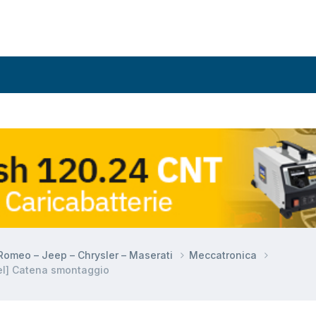
a Romeo – Jeep – Chrysler – Maserati
Meccatronica
el] Catena smontaggio