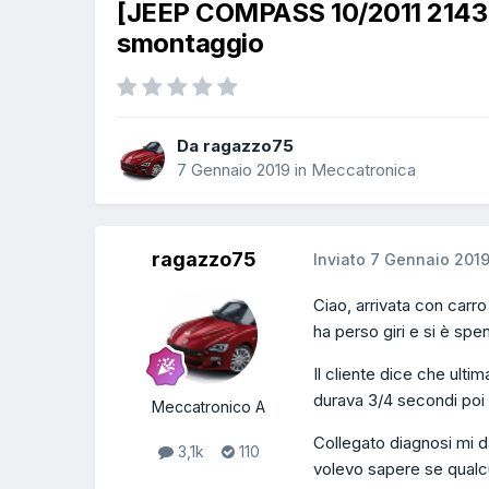
[JEEP COMPASS 10/2011 2143
smontaggio
Da ragazzo75
7 Gennaio 2019
in
Meccatronica
ragazzo75
Inviato
7 Gennaio 201
Ciao, arrivata con carr
ha perso giri e si è spe
Il cliente dice che ult
durava 3/4 secondi po
Meccatronico A
Collegato diagnosi mi 
3,1k
110
volevo sapere se qualcu