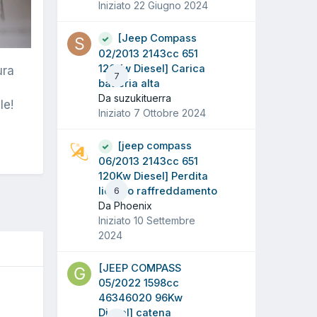
Iniziato
22 Giugno 2024
[Jeep Compass
02/2013 2143cc 651
120Kw Diesel] Carica
ura
7
batteria alta
Da suzukituerra
le!
Iniziato
7 Ottobre 2024
[jeep compass
06/2013 2143cc 651
120Kw Diesel] Perdita
liquido raffreddamento
6
Da Phoenix
Iniziato
10 Settembre
2024
[JEEP COMPASS
05/2022 1598cc
46346020 96Kw
Diesel] catena