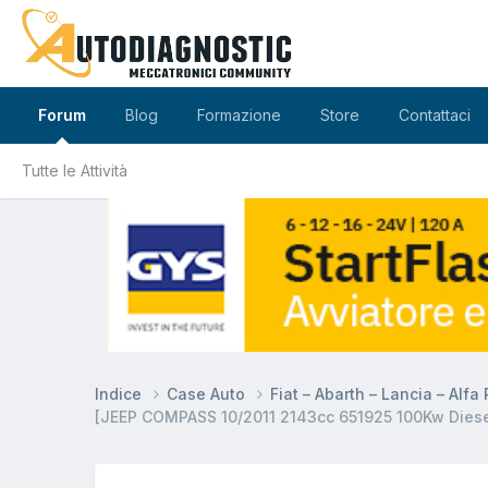
Forum
Blog
Formazione
Store
Contattaci
Tutte le Attività
Indice
Case Auto
Fiat – Abarth – Lancia – Alf
[JEEP COMPASS 10/2011 2143cc 651925 100Kw Dies