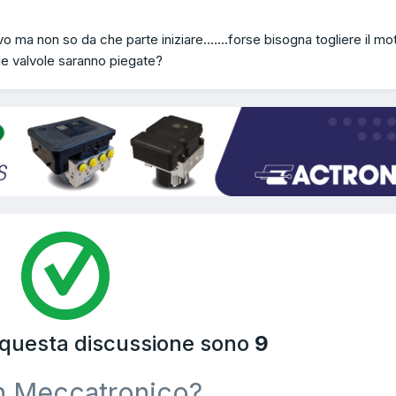
o ma non so da che parte iniziare.......forse bisogna togliere il mo
le valvole saranno piegate?
a questa discussione sono
9
n Meccatronico?