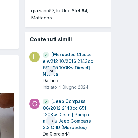
graziano57
kekko
Stef.64
Matteooo
Contenuti simili
[Mercedes Classe
e w212 10/2016 2143cc
651925 100Kw Diesel]
74
Non va
Da lario
Iniziato
4 Giugno 2024
[Jeep Compass
06/2012 2143cc 651
120Kw Diesel] Pompa
acqua Jeep Compass
13
2.2 CRD (Mercedes)
Da Giorgio44