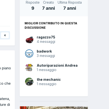
Risposte
Creato
Ultima Risposta
9
7 anni
7 anni
MIGLIOR CONTRIBUTO IN QUESTA
DISCUSSIONE
4
ragazzo75
4 messaggi
badwork
3 messaggi
Autoriparazioni Andrea
o piano
1 messaggio
the mechanic
ico che
1 messaggio
atena,
ure di