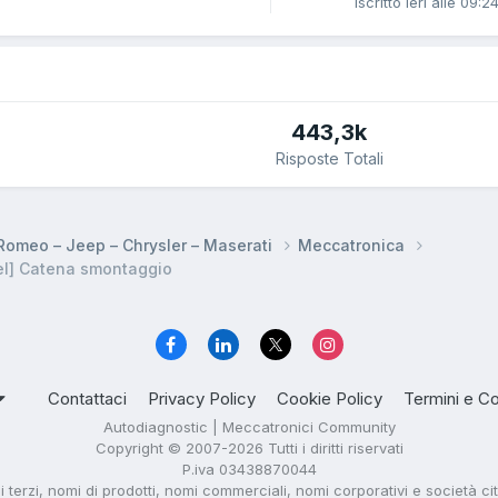
Iscritto
Ieri alle 09:2
443,3k
Risposte Totali
a Romeo – Jeep – Chrysler – Maserati
Meccatronica
el] Catena smontaggio
Contattaci
Privacy Policy
Cookie Policy
Termini e Co
Autodiagnostic | Meccatronici Community
Copyright © 2007-2026 Tutti i diritti riservati
P.iva 03438870044
di terzi, nomi di prodotti, nomi commerciali, nomi corporativi e società ci