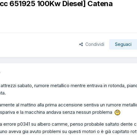
cc 651925 100Kw Diesel] Catena
Condividi
Seguaci
9
o attrezzi sabato, rumore metallico mentre entrava in rotonda, pian
nta.
imamente al mattino alla prima accensione sentiva un rumore metall
i spariva e la macchina andava senza nessun problema
da errore p0341 su albero camme, penso probabile saltato dente c
no aveva gia avuto problemi su questi motori o è già capitato rott