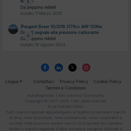
motore
5
Da peppino mibtel
Iniziato
11 Marzo 2025
[Peugeot Boxer 10/2018 2179cc AHP 120Kw
Diesel] segnale alta pressione carburante
5
Da peppino mibtel
Iniziato
16 Agosto 2024
Lingua
Contattaci
Privacy Policy
Cookie Policy
Termini e Condizioni
Autodiagnostic | Meccatronici Community
Copyright © 2007-2026 Tutti i diritti riservati
P.iva 03438870044
Tutti i marchi riportati appartengono ai legittimi proprietari; marchi
di terzi, nomi di prodotti, nomi commerciali, nomi corporativi e
società citati possono essere marchi di proprietà dei rispettivi
titolari o marchi registrati d'altre società e vengono utilizzati a