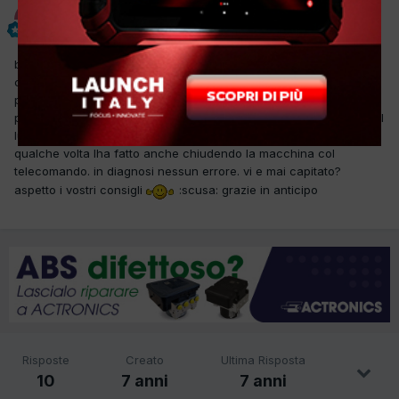
ennepi
Inviato
20 Dicembre 2018
buongiorno a tutti! ho questa 407 che il cliente lamenta il fatto
che quando la macchina va in autoclose gli si apre il lunotto
posteriore questo ha il cofano diviso in due parti il lunotto e la
parte sotto tipo smart per capirci. dall interruttore sopra(quello del
lunotto) non apre lo stesso ma dal telecomando si. il difetto a me
qualche volta lha fatto anche chiudendo la macchina col
telecomando. in diagnosi nessun errore. vi e mai capitato?
aspetto i vostri consigli
:scusa: grazie in anticipo
Risposte
Creato
Ultima Risposta
10
7 anni
7 anni