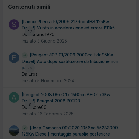
Contenuti simili
[Lancia Phedra 10/2009 2179cc 4HS 125Kw
Diesel] Vuoto in accelerazione ed errore P11A5
12
Da Stefano1970
Iniziato
3 Giugno 2025
[Peugeot 407 01/2009 2000cc Hdr 95Kw
Diesel] Auto dopo sostituzione distribuzione non
parte
26
Da Eros
Iniziato
5 Novembre 2024
[Peugeot 2008 09/2017 1560cc BH02 73Kw
Diesel] Peugeot 2008 P02D3
3
Da Andre00
Iniziato
26 Febbraio 2025
[Jeep Compass 09/2020 1956cc 55283099
125Kw Diesel] montaggio paraolio posteriore