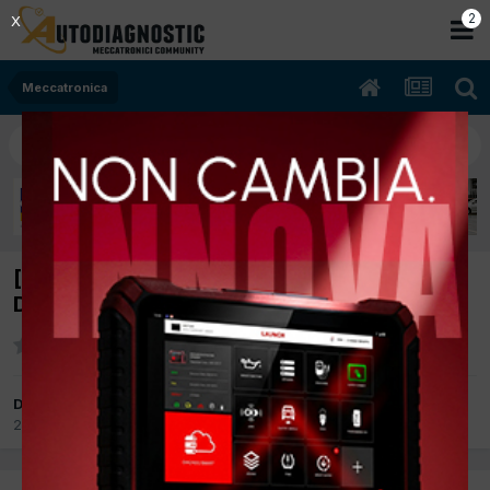
2
X
Meccatronica
[peugeot 407 04/2008 2179cc 4ht 125Kw
Diesel] anomalie baule posteriore
Da ennepi
20 Dicembre 2018
in
Meccatronica