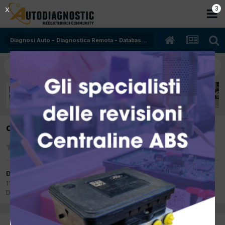
2
X
Diagnosi Auto - Diagnostica Remota - Database - Oscilloscopio
diagnosi su vetture AIXAM (microcar)
Da yogy
11 Dicembre 2018
in
Diagnosi Auto - Diagnostica Remota -
Database - Oscilloscopio