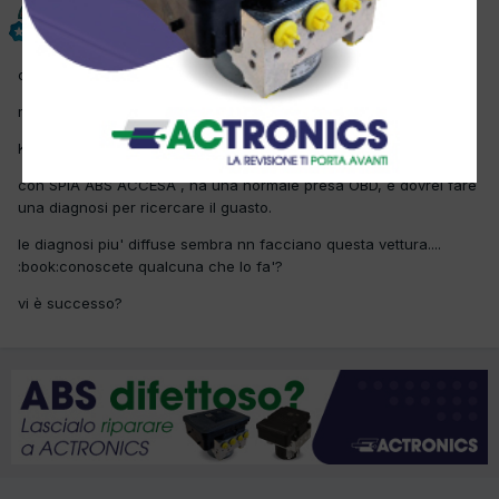
yogy
Inviato
11 Dicembre 2018
ciao a tutti, ho una AIXAM (è una MICROCAR) anno 2016
motore tipo: Z402 -diesel
KW: 0.4
con SPIA ABS ACCESA , ha una normale presa OBD, e dovrei fare
una diagnosi per ricercare il guasto.
le diagnosi piu' diffuse sembra nn facciano questa vettura....
:book:conoscete qualcuna che lo fa'?
vi è successo?