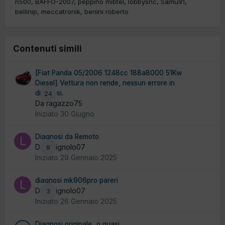
n500
BAFFO-2007
peppino mibtel
lobbysnc
Samu91
bellinip
meccatronik
benini roberto
Contenuti simili
[Fiat Panda 05/2006 1248cc 188a8000 51Kw
Diesel] Vettura non rende, nessun errore in
diagnosi.
24
Da ragazzo75
Iniziato
30 Giugno
Diagnosi da Remoto
Da lucignolo07
9
Iniziato
29 Gennaio 2025
diagnosi mk906pro pareri
Da lucignolo07
3
Iniziato
26 Gennaio 2025
Diagnosi originale...o quasi