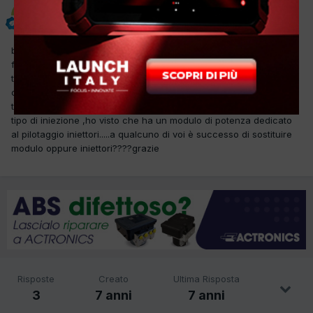
mauro luna
Inviato
30 Novembre 2018
buonasera,ho in officina questa land cruise che a motore freddo
funziona egregiamente,a volte non appena inizia ad andare in
temperatura tra 80 90grad la macchina inizia a girare irregolare
come se fosse a 3 ,o 3 e mezzo......in diagnosi nessun errore,,,ho
tolto e pulito connessioni iniettori..purtroppo non conosco questo
tipo di iniezione ,ho visto che ha un modulo di potenza dedicato
al pilotaggio iniettori.....a qualcuno di voi è successo di sostituire
modulo oppure iniettori????grazie
Risposte
Creato
Ultima Risposta
3
7 anni
7 anni