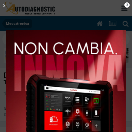
2
X
Meccatronica
[TOYOTA LAND CRUISE 06/2004 2982cc
1KDFTV 120Kw Diesel] irregolarita'motore
Da mauro luna
30 Novembre 2018
in
Meccatronica