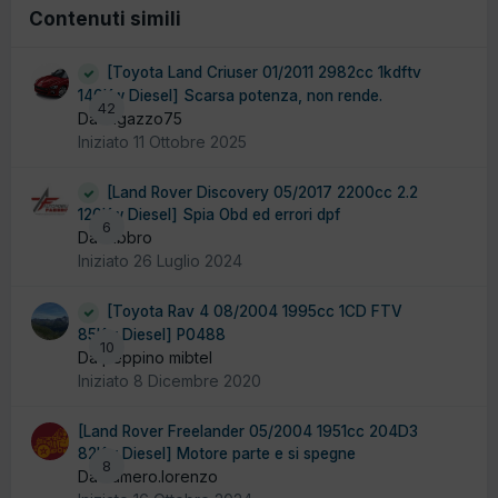
Contenuti simili
[Toyota Land Criuser 01/2011 2982cc 1kdftv
140Kw Diesel] Scarsa potenza, non rende.
42
Da ragazzo75
Iniziato
11 Ottobre 2025
[Land Rover Discovery 05/2017 2200cc 2.2
120Kw Diesel] Spia Obd ed errori dpf
6
Da fabbro
Iniziato
26 Luglio 2024
[Toyota Rav 4 08/2004 1995cc 1CD FTV
85Kw Diesel] P0488
10
Da peppino mibtel
Iniziato
8 Dicembre 2020
[Land Rover Freelander 05/2004 1951cc 204D3
82Kw Diesel] Motore parte e si spegne
8
Da cumero.lorenzo