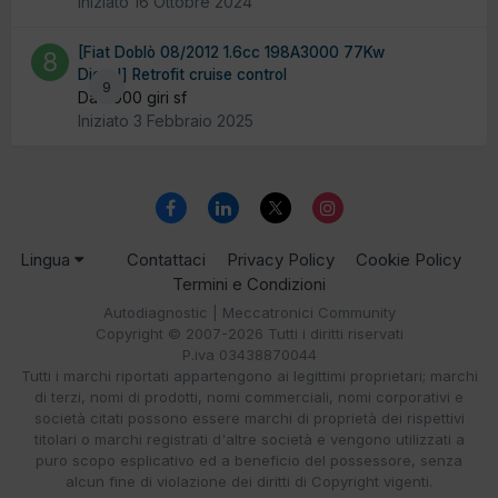
Iniziato
16 Ottobre 2024
[Fiat Doblò 08/2012 1.6cc 198A3000 77Kw
Diesel] Retrofit cruise control
9
Da 8000 giri sf
Iniziato
3 Febbraio 2025
Lingua
Contattaci
Privacy Policy
Cookie Policy
Termini e Condizioni
Autodiagnostic | Meccatronici Community
Copyright © 2007-2026 Tutti i diritti riservati
P.iva 03438870044
Tutti i marchi riportati appartengono ai legittimi proprietari; marchi
di terzi, nomi di prodotti, nomi commerciali, nomi corporativi e
società citati possono essere marchi di proprietà dei rispettivi
titolari o marchi registrati d'altre società e vengono utilizzati a
puro scopo esplicativo ed a beneficio del possessore, senza
alcun fine di violazione dei diritti di Copyright vigenti.