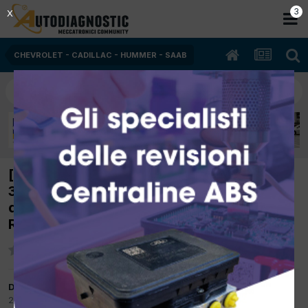
2
X
CHEVROLET - CADILLAC - HUMMER - SAAB
[Chevrolet Matiz 07/2007 796cc A08S3
38Kw Ibrida] Riduttore 1200 mbar al posto
dell'800 mbar. Procedura regol. Press.
Riduttore
Da Spiritual
25 Novembre 2018
in
CHEVROLET - CADILLAC - HUMMER - SAAB