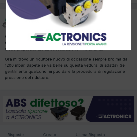
Spiritual
Inviato
25 Novembre 2018
Salve, ho una matiz con riduttore genius vecchio tipo al quale ho
fatto la rettifica ma a caldo ora fa un rumore che aumenta in
modo proporzionale all'accellerazione... Tu tu tu tu.
Ora mi trovo un riduttore nuovo di occasione sempre brc ma da
1200 mbar. Sapete se va bene su questa vettura. Si adatta? Se
gentilmente qualcuno mi può dare la procedura di regolazione
pressione del riduttore.
Risposte
Creato
Ultima Risposta