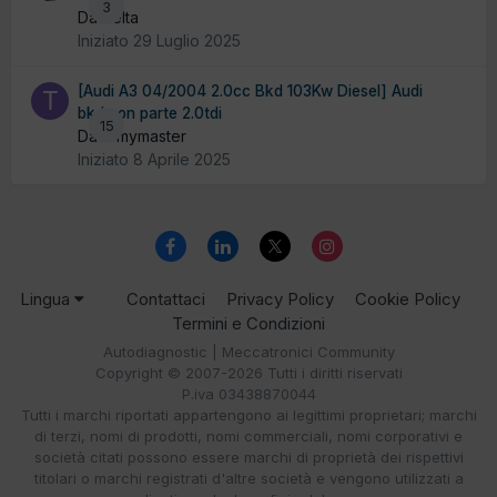
3
Da delta
Iniziato
29 Luglio 2025
[Audi A3 04/2004 2.0cc Bkd 103Kw Diesel] Audi
bkd non parte 2.0tdi
15
Da tomymaster
Iniziato
8 Aprile 2025
Lingua
Contattaci
Privacy Policy
Cookie Policy
Termini e Condizioni
Autodiagnostic | Meccatronici Community
Copyright © 2007-2026 Tutti i diritti riservati
P.iva 03438870044
Tutti i marchi riportati appartengono ai legittimi proprietari; marchi
di terzi, nomi di prodotti, nomi commerciali, nomi corporativi e
società citati possono essere marchi di proprietà dei rispettivi
titolari o marchi registrati d'altre società e vengono utilizzati a