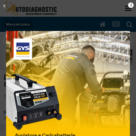
2
X
Meccatronica
[Audi Q3 05/2014 2.0cc CFF 103Kw Diesel]
Saltuariamente DTC P0121
Da giordano officina
2 Novembre 2018
in
Meccatronica