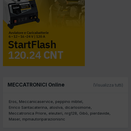
MECCATRONICI Online
(Visualizza tutti)
Eros
Meccanicaservice
peppino mibtel
Enrico Santacaterina
atoslva
dicarlosimone
Meccatronica Priore
eleuteri
nrg128
Gibò
pierdavide
Maser
mpmautoriparazionisnc