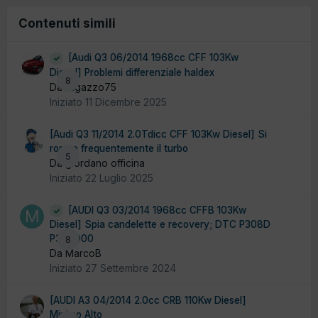
Contenuti simili
[Audi Q3 06/2014 1968cc CFF 103Kw
Diesel] Problemi differenziale haldex
8
Da ragazzo75
Iniziato
11 Dicembre 2025
[Audi Q3 11/2014 2.0Tdicc CFF 103Kw Diesel] Si
rompe frequentemente il turbo
5
Da giordano officina
Iniziato
22 Luglio 2025
[AUDI Q3 03/2014 1968cc CFFB 103Kw
Diesel] Spia candelette e recovery; DTC P308D
P308D00
8
Da MarcoB
Iniziato
27 Settembre 2024
[AUDI A3 04/2014 2.0cc CRB 110Kw Diesel]
Minimo Alto