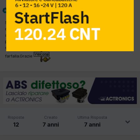
giordano officina
Inviato
2 Novembre 2018
Salve a tutti gli utenti questa car saltuariamente da errore P0121
che in diagnosi mi dice con brain-bee segnale pedale
accelleratore/corpo farfallato, ho provato a pulire connettori si
pedale che corpo ma da sempre errori, volevo gentilmente
sapere se si riesce a capire se sia il pedale o il corpo
farfalla.Grazie
Risposte
Creato
Ultima Risposta
12
7 anni
7 anni