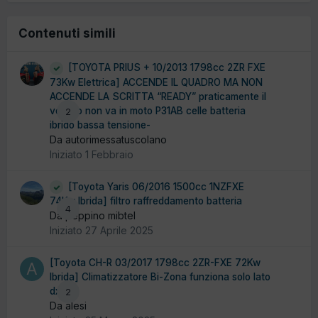
Contenuti simili
[TOYOTA PRIUS + 10/2013 1798cc 2ZR FXE
73Kw Elettrica] ACCENDE IL QUADRO MA NON
ACCENDE LA SCRITTA “READY” praticamente il
veicolo non va in moto P31AB celle batteria
2
ibrido bassa tensione-
Da autorimessatuscolano
Iniziato
1 Febbraio
[Toyota Yaris 06/2016 1500cc 1NZFXE
74Kw Ibrida] filtro raffreddamento batteria
4
Da peppino mibtel
Iniziato
27 Aprile 2025
[Toyota CH-R 03/2017 1798cc 2ZR-FXE 72Kw
Ibrida] Climatizzatore Bi-Zona funziona solo lato
dx
2
Da alesi