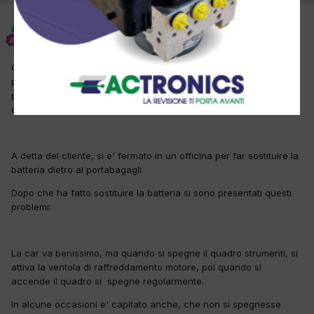
costa68
Inviato
31 Ottobre 2018
Cari colleghi, chiedo gentilmente il vostro parere su questo
problema. Premetto che non abbiamo mai riparato auto ibride, ma
prima di mandare in Toyota il cliente desideravo un vostro
consiglio.
A detta del cliente, si e' fermato in un officina per far sostituire la
batteria dietro al portabagagli.
Dopo che ha fatto sostituire la batteria si sono presentati questi
problemi:
La car va benissimo, ma quando si spegne il quadro strumenti, si
attiva la ventola di raffreddamento motore, poi quando si
accende il quadro si spegne regolarmente.
In alcune occasioni e' capitato anche, che non si spegnesse