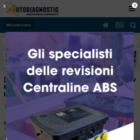
2
X
Meccatronica
[Toyota Prius 07/2005 1497cc 1NZ FXE 57Kw
Ibrida] Col quadro strumenti spento si attiva
la ventola di raffreddamento motore
Da costa68
31 Ottobre 2018
in
Meccatronica