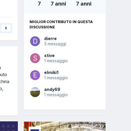
7
7 anni
7 anni
MIGLIOR CONTRIBUTO IN QUESTA
DISCUSSIONE
6
dierre
3 messaggi
stive
1 messaggio
a
elmiki1
auto
1 messaggio
china
o,
andy69
1 messaggio