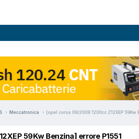
DS
Meccatronica
[opel corsa 09/2009 1200cc Z12XEP 59Kw B
Z12XEP 59Kw Benzina] errore P1551