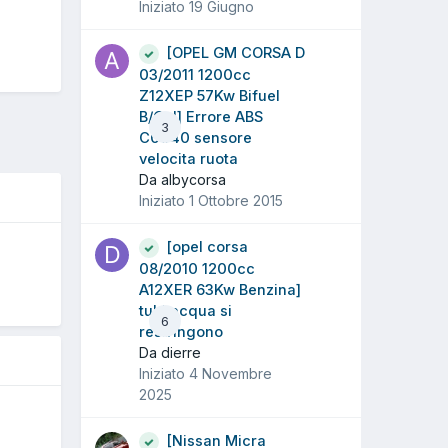
Iniziato
19 Giugno
[OPEL GM CORSA D
03/2011 1200cc
Z12XEP 57Kw Bifuel
B/Gpl] Errore ABS
3
C0040 sensore
velocita ruota
Da albycorsa
Iniziato
1 Ottobre 2015
[opel corsa
O
08/2010 1200cc
A12XER 63Kw Benzina]
tubi acqua si
6
restringono
Da dierre
Iniziato
4 Novembre
2025
[Nissan Micra