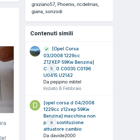
graziano57
Phoenix
ricdelmas
giana
sonzodi
Contenuti simili
[Opel Corsa
03/2008 1229cc
Z12XEP 59Kw Benzina]
C0000 C0035 C0196
5
U0415 U2142
Da peppino mibtel
Iniziato
8 Febbraio
[opel corsa d 04/2008
1229cc z12xep 59Kw
Benzina] macchina non
parte,sostituzione
9
ura
attuatore cambio
Da davide2000
le!