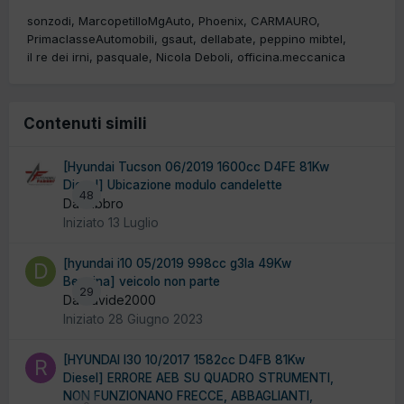
sonzodi
MarcopetilloMgAuto
Phoenix
CARMAURO
PrimaclasseAutomobili
gsaut
dellabate
peppino mibtel
il re dei irni
pasquale
Nicola Deboli
officina.meccanica
Contenuti simili
[Hyundai Tucson 06/2019 1600cc D4FE 81Kw
Diesel] Ubicazione modulo candelette
48
Da fabbro
Iniziato
13 Luglio
[hyundai i10 05/2019 998cc g3la 49Kw
Benzina] veicolo non parte
29
Da davide2000
Iniziato
28 Giugno 2023
[HYUNDAI I30 10/2017 1582cc D4FB 81Kw
Diesel] ERRORE AEB SU QUADRO STRUMENTI,
NON FUNZIONANO FRECCE, ABBAGLIANTI,