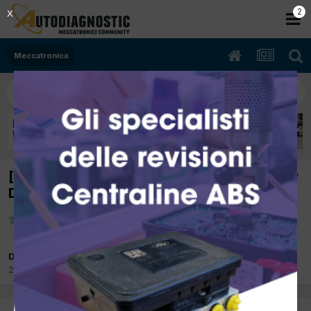
1
X
Meccatronica
[hyundai matrix 06/2006 1493cc D4FA 81Kw
Diesel] non parte
Da fordlimuli
20 Settembre 2018
in
Meccatronica