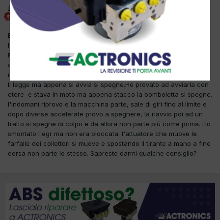
fordlimuli
Inviato
20 Settembre 2018
Buongiorno a tutti, ho questa macchina in officina che il cliente
l'ha parcheggiata regolarmente e l'indomani non è più partita.
Provandola effettivamente parte e si spegne immediatamente. Ho
controllato la farfalla e i tubicini di depressione, in diagnosi
nessun errore la pressione rail arriva a più di 300bar i giri motore
li legge ma appena si avvia si spegne.Ho provato ad avviarla con
etere e stava in moto ma appena stacco la bomboletta si spegne.
l'indomani riprovo e la macchina parte, sale di giri fino al limite e
dopo diverse accelerate provo a spegnere, la riavvio poi ad un
tratto si spegne di colpo e da allora non parte più come prima. Ho
smontato l'egr ma non era bloccata. l'attuatore che muove le
farfalle dei collettori si muove e spostando il tirante a mano a fine
corsa non parte lo stesso. Sapreste darmi qualche consiglio?