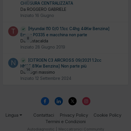
0
CHIUSURA CENTRALIZZATA
Da ROGGERO GABRIELE
Iniziato
16 Giugno
[Hyundai I10 0/0 1.1cc C4hg 44Kw Benzina]
Errore P0335 e macchina non parte
8
Da Testacalda
Iniziato
28 Giugno 2019
[CITROEN C3 AIRCROSS 09/2021 1.2cc
HN05 81Kw Benzina] Non parte più
14
Da Negri massimo
Iniziato
12 Settembre 2024
Lingua
Contattaci
Privacy Policy
Cookie Policy
Termini e Condizioni
Autodiagnostic | Meccatronici Community