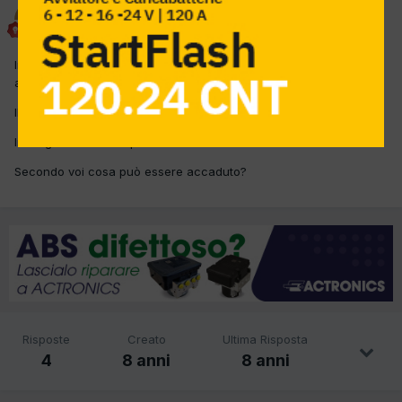
cesare tarasco
Inviato
8 Novembre 2017
In questa auto, a basse velocità, esempio in città o nel traffico si
attiva da solo l'ABS.
Il contachilomentri oscilla.
In diagnosi ABS non presenta errori..
Secondo voi cosa può essere accaduto?
Risposte
Creato
Ultima Risposta
4
8 anni
8 anni