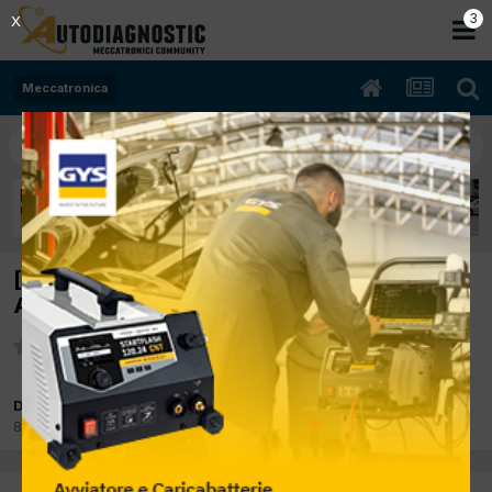
3
X
Meccatronica
[ALFA ROMEO 166 05/2002 2492cc
AR36201 138Kw Benzina] Difetto ABS
Da cesare tarasco
8 Novembre 2017
in
Meccatronica