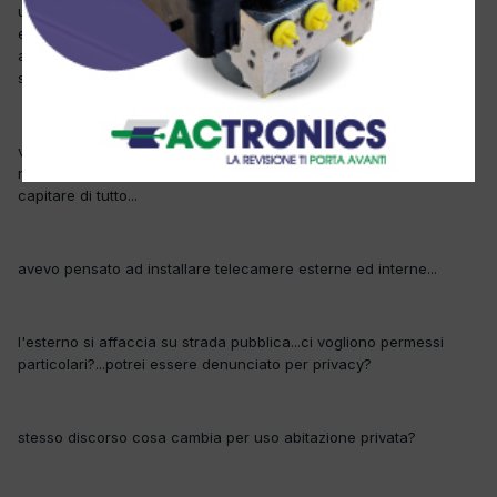
un saluto a tutti...purtroppo ultimamente mi è successo un
episodio che mi ha fatto riflettere...una vettura parcheggiata
all'esterno del locale su strada pubblica la mattina lo trovata con
specchio esterno a due pezzi...
vandalismo notturno o dispetto di qualcuno?...da premettere che
non ho discusso con nessuno ma nel nostro lavoro può sempre
capitare di tutto...
avevo pensato ad installare telecamere esterne ed interne...
l'esterno si affaccia su strada pubblica...ci vogliono permessi
particolari?...potrei essere denunciato per privacy?
stesso discorso cosa cambia per uso abitazione privata?