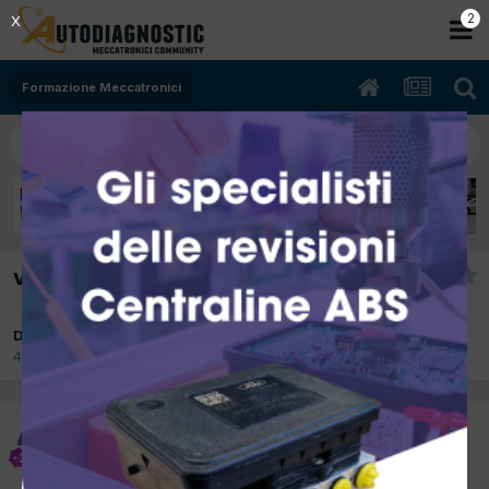
1
X
Formazione Meccatronici
videosorveglianza
Da remix
4 Novembre 2017
in
Formazione Meccatronici
remix
Inviato
4 Novembre 2017