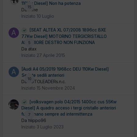
110Kw Diesel] Non ha potenza
15
Da Pline
Iniziato
10 Luglio
[SEAT ALTEA XL 07/2008 1896cc BXE
77Kw Diesel] MOTORINO TERGICRISTALLO
ANTERIORE DESTRO NON FUNZIONA
5
Da atax
Iniziato
27 Aprile 2015
[Audi A4 05/2019 1968cc DEU 110Kw Diesel]
Sedute sedili anteriori
10
Da AUTOLEADERs.n.c.
Iniziato
15 Novembre 2024
[volksvagen polo 04/2015 1400cc cus 55Kw
Diesel] A quadro acceso i tergi cristallo anteriori
funzionano sempre ad intermittenza
7
Da filippo96
Iniziato
3 Luglio 2023