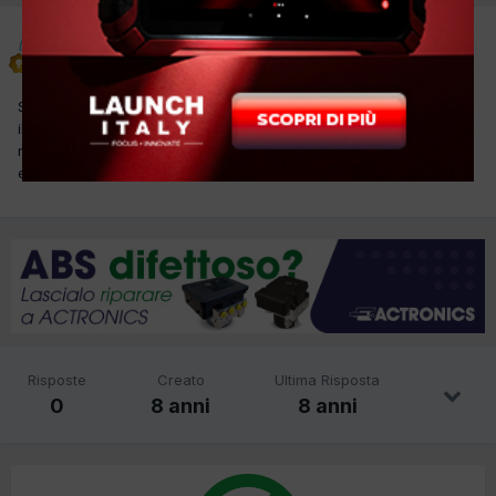
asmir
Inviato
30 Ottobre 2017
Salve colleghi come sopra indicato ho questa vettura che non va
il tergi controllati tutti fusibili ed sono ok sul connettore del
motorino ho il positivo e il negativo il connettore ha 5 fili filo giallo
e nero ce corrente e capitato a qualquno grazie
Risposte
Creato
Ultima Risposta
0
8 anni
8 anni