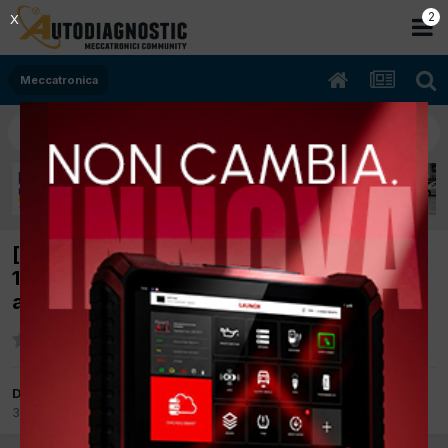
2
X
Meccatronica
[Mitsubishi Outlander 07/2007 1968cc Bsy
103Kw Diesel] Non funziona motorino tergi
anteriore
Da asmir
30 Ottobre 2017
in
Meccatronica