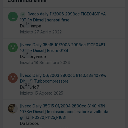
Contenuti simili
[iveco daily 11/2006 2998cc FICE0481F*A
107Kw Diesel] sensori fase
17
Da larampa
Iniziato
27 Aprile 2022
[iveco Daily 35c15 10/2008 2998cc F1CE0481
107Kw Diesel] Errore 0134
5
Da meryvince
Iniziato
18 Settembre 2024
[Iveco Daily 06/2003 2800cc 8140.43n 107Kw
Diesel] Turbocompressore
22
Da mario71
Iniziato
15 Agosto 2025
[Iveco Daily 35C15 01/2004 2800cc 8140.43N
107Kw Diesel] In rilascio acceleratore a volte da
guasti P0220,P1125,P1631
14
Da labcos