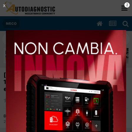
2
X
IVECO
[iveco daily 03/2010 2998cc fice0481*A
107Kw Diesel] alcune volte parte male con
errore sensore albero motore
Da diliberto giuseppe
29 Ottobre 2017
in
IVECO