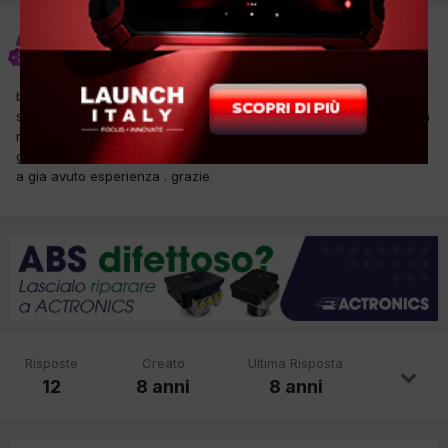
diliberto giuseppe
Inviato
29 Ottobre 2017
buona sera a tutti domani mattina devo controllare il furgone
sopra elencato , il quale nella messa in moto (non sempre ) fa un
rumore come se il motorino avviamento fosse rovinato
generando l errore sensore albero motore chiedo se qualcuno
a gia avuto esperienza . grazie
Risposte
Creato
Ultima Risposta
12
8 anni
8 anni