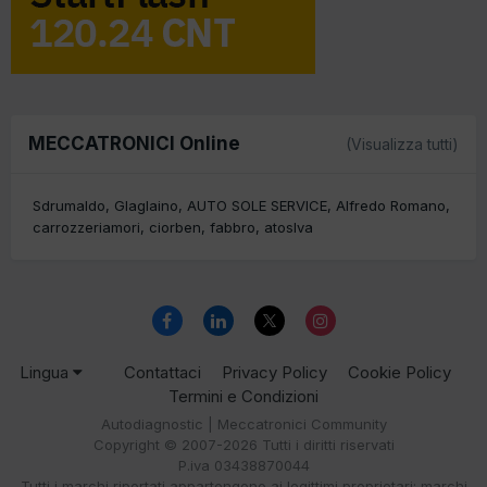
MECCATRONICI Online
(Visualizza tutti)
Sdrumaldo
Glaglaino
AUTO SOLE SERVICE
Alfredo Romano
carrozzeriamori
ciorben
fabbro
atoslva
Lingua
Contattaci
Privacy Policy
Cookie Policy
Termini e Condizioni
Autodiagnostic | Meccatronici Community
Copyright © 2007-2026 Tutti i diritti riservati
P.iva 03438870044
Tutti i marchi riportati appartengono ai legittimi proprietari; marchi