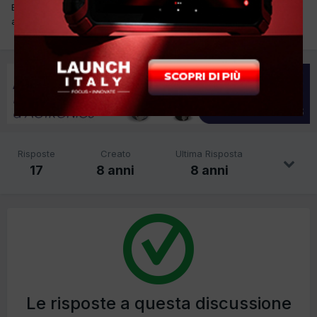
Buongiorno a tutti, qualcuno di voi conosce smanApp o è affiliato
a loro??me l'hanno proposto ma non ne ho mai sentito parlare.
Risposte
Creato
Ultima Risposta
17
8 anni
8 anni
Le risposte a questa discussione