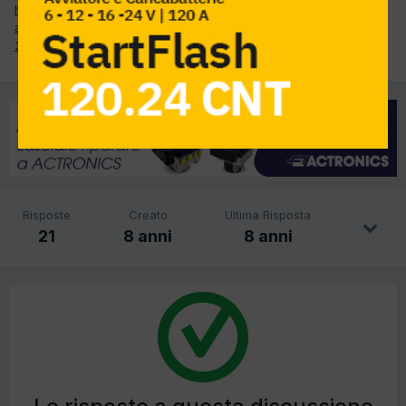
http://www.corriere.it/economia/17_ottobre_23/auto-elettrica-l-
allarme-concessionari-rischio-mezzo-milioni-lavoratori-
303ea77a-b7f1-11e7-aa18-cabdc275da27.shtml?refresh_ce-cp
Risposte
Creato
Ultima Risposta
21
8 anni
8 anni