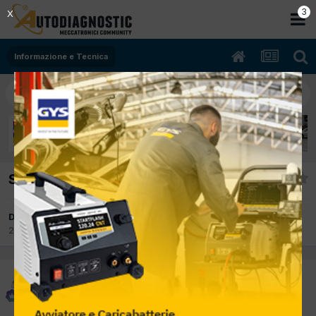
2
X
Informazione e Tecnica
Spariranno le piccole officine?
Da piter
25 Ottobre 2017
in
Informazione e Tecnica
piter
Inviato
25 Ottobre 2017