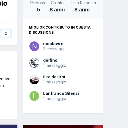
oio
Risposte
Creato
Ultima Risposta
5
8 anni
8 anni
MIGLIOR CONTRIBUTO IN QUESTA
DISCUSSIONE
2
nicolawrc
3 messaggi
delfino
1 messaggio
n
il re dei irni
entivo
1 messaggio
mpo
Lanfranco Silenzi
1 messaggio