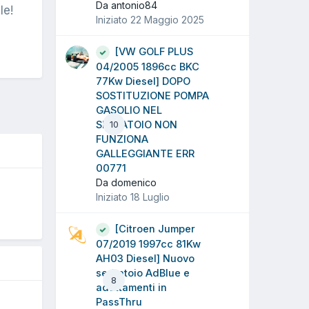
Da antonio84
le!
Iniziato
22 Maggio 2025
[VW GOLF PLUS
04/2005 1896cc BKC
77Kw Diesel] DOPO
SOSTITUZIONE POMPA
GASOLIO NEL
SERBATOIO NON
10
FUNZIONA
GALLEGGIANTE ERR
00771
Da domenico
O
Iniziato
18 Luglio
[Citroen Jumper
07/2019 1997cc 81Kw
AH03 Diesel] Nuovo
serbatoio AdBlue e
8
adattamenti in
PassThru