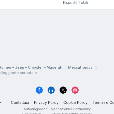
Risposte Totali
a Romeo – Jeep – Chrysler – Maserati
Meccatronica
alleggiante serbatoio
Contattaci
Privacy Policy
Cookie Policy
Termini e Co
Autodiagnostic | Meccatronici Community
Copyright © 2007-2026 Tutti i diritti riservati