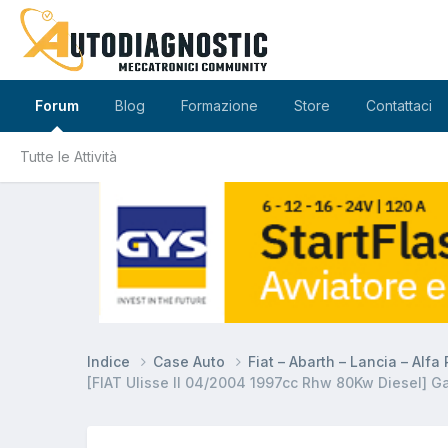
Forum
Blog
Formazione
Store
Contattaci
Tutte le Attività
Indice
Case Auto
Fiat – Abarth – Lancia – Alf
[FIAT Ulisse II 04/2004 1997cc Rhw 80Kw Diesel] G