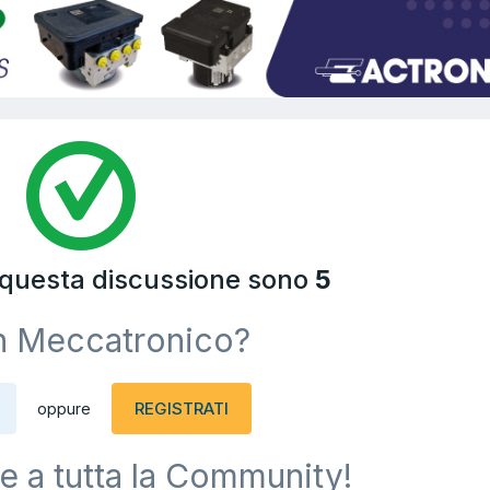
a questa discussione sono
5
n Meccatronico?
REGISTRATI
oppure
e a tutta la Community!