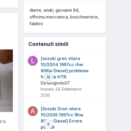
dierre
andri
giovanni 64
officina.meccanica
boschservice
fabbro
Contenuti simili
[suzuki gran vitara
10/2004 1997cc rhw
80Kw Diesel] problema
fusibile HTR
16
Da lucignolo07
Iniziato
24 Settembre
2019
[Suzuki Gran vitara
10/2005 1997cc Rhw
ura
80Kw Diesel] Errore
4
p0089