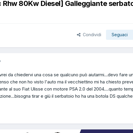
c Rhw 80Kw Diesel] Galleggiante serbat
Condividi
Seguaci
7
Avrei da chiedervi una cosa se qualcuno può aiutarmi...devo fare u
enso che non ho visto l'auto ma il vecchiettino mi ha chiesto prev
giante al suo Fiat Ulisse con motore PSA 2.0 del 2004....quanto te
zione...bisogna tirar e giù il serbatoio ho ha una botola DS qualche