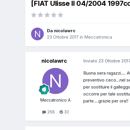
[FIAT Ulisse II 04/2004 1997c
Da nicolawrc
23 Ottobre 2017
in
Meccatronica
nicolawrc
Inviato
23 Ottobre 201
Buona sera ragazzi.... 
preventivo ceco...nel s
per sostituire il galleg
occorre per tale sostitu
Meccatronico A
parte....grazie per ora!!
268
30