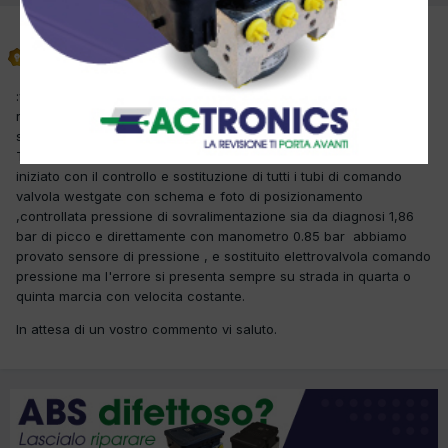
citta bianca
Inviato
21 Ottobre 2017
:welc:salve a tutti volevo sapere se a voi e capitato e come avete
risolto un errore di questa smart P2052che si e verificato dopo la
sostituzione del collettore di scarico per rottura dello stesso.
Tengo a spiegarvi quello che abbiamo controllato: abbiamo
iniziato con il controllo e sostituzione di tutti i tubi di comando
valvola westgate con schema e foto di posizionamento
,controllata pressione di sovralimentazione sia da diagnosi 1,86
bar di picco e direttamente con manometro 0.85 bar abbiamo
provato sensore di pressione , e sostituito elettrovalvola comando
pressione ma l'errore si presenta sempre su strada in quarta o
quinta marcia con velocita costante.
In attesa di un vostro commento vi saluto.