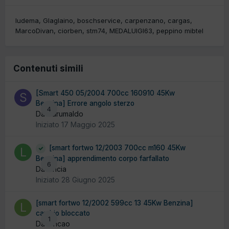
ludema
Glaglaino
boschservice
carpenzano
cargas
MarcoDivan
ciorben
stm74
MEDALUIGI63
peppino mibtel
Contenuti simili
[Smart 450 05/2004 700cc 160910 45Kw
Benzina] Errore angolo sterzo
4
Da Sdrumaldo
Iniziato
17 Maggio 2025
[smart fortwo 12/2003 700cc m160 45Kw
Benzina] apprendimento corpo farfallato
6
Da lancia
Iniziato
28 Giugno 2025
[smart fortwo 12/2002 599cc 13 45Kw Benzina]
cambio bloccato
1
Da loncao