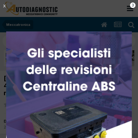
2
X
Meccatronica
[Smart fortwo 06/2004 700cc 160920
45Kw Benzina] errore P2052 con vettura in
recovery
Da citta bianca
21 Ottobre 2017
in
Meccatronica