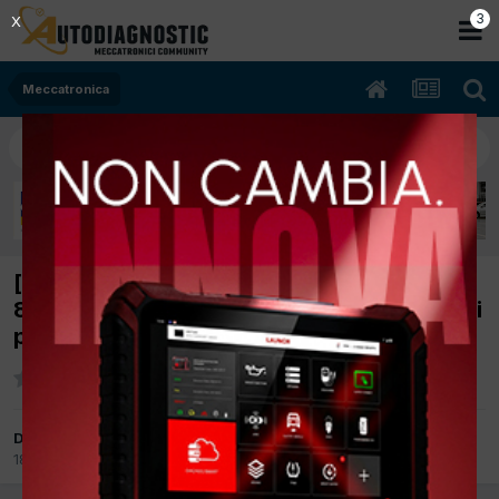
2
X
Meccatronica
[renault laguna 2 08/2001 1870cc F9Q750
88Kw Diesel] accensione spia e mancanza di
potenza con anomalia p1815
Da auto service som
18 Ottobre 2017
in
Meccatronica