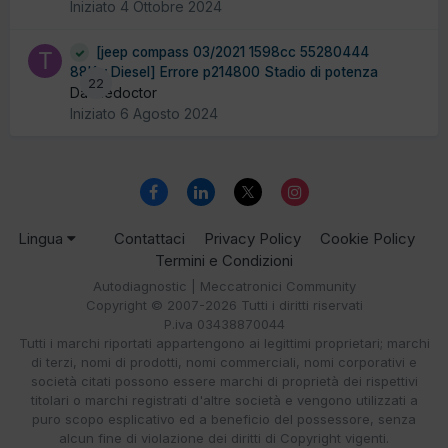
Iniziato
4 Ottobre 2024
[jeep compass 03/2021 1598cc 55280444
88Kw Diesel] Errore p214800 Stadio di potenza
22
Da thedoctor
Iniziato
6 Agosto 2024
Lingua
Contattaci
Privacy Policy
Cookie Policy
Termini e Condizioni
Autodiagnostic | Meccatronici Community
Copyright © 2007-2026 Tutti i diritti riservati
P.iva 03438870044
Tutti i marchi riportati appartengono ai legittimi proprietari; marchi
di terzi, nomi di prodotti, nomi commerciali, nomi corporativi e
società citati possono essere marchi di proprietà dei rispettivi
titolari o marchi registrati d'altre società e vengono utilizzati a
puro scopo esplicativo ed a beneficio del possessore, senza
alcun fine di violazione dei diritti di Copyright vigenti.