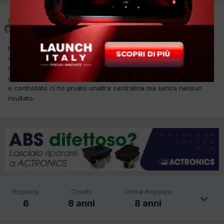
auto service som
Inviato
18 Ottobre 2017
buon giorno mi trovo in officina una laguna 2 che dopo aver sost.
valvole e guide per rottura cinghia distrib. andanto a provarla mi
si accende la spia con anomalia p1815 o provato tutti i sensori
controllato tutti i manicotti e interculer cablaggio messo a banco
e controllato ci ho prvato unaltra centralina ma senza nessun
risultato.
Risposte
Creato
Ultima Risposta
6
8 anni
8 anni