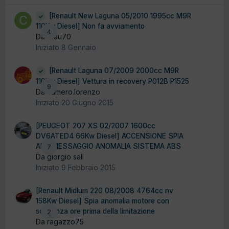
[Renault New Laguna 05/2010 1995cc M9R
110Kw Diesel] Non fa avviamento
4
Da Clau70
Iniziato
8 Gennaio
[Renault Laguna 07/2009 2000cc M9R
110Kw Diesel] Vettura in recovery P012B P1525
9
Da cumero.lorenzo
Iniziato
20 Giugno 2015
[PEUGEOT 207 XS 02/2007 1600cc
DV6ATED4 66Kw Diesel] ACCENSIONE SPIA
ABS MESSAGGIO ANOMALIA SISTEMA ABS
7
Da giorgio sali
Iniziato
9 Febbraio 2015
[Renault Midlum 220 08/2008 4764cc nv
158Kw Diesel] Spia anomalia motore con
scadenza ore prima della limitazione
2
Da ragazzo75